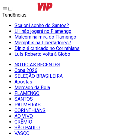
Tendências
:
Scaloni sonho do Santos?
LH não jogará no Flamengo
Malcom na mira do Flamengo
Memphis na Libertadores?
Diniz é criticado no Corinthians
Luís Roberto volta à Globo
NOTÍCIAS RECENTES
Copa 2026
SELEÇÃO BRASILEIRA
Apostas
Mercado da Bola
FLAMENGO
SANTOS
PALMEIRAS
CORINTHIANS
AO VIVO
GRÊMIO
SĀO PAULO
VASCO