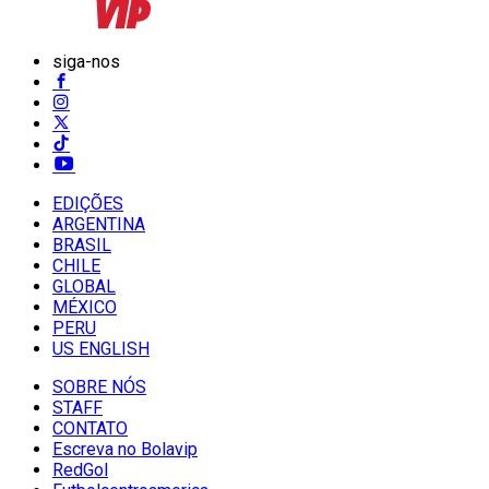
siga-nos
EDIÇÕES
ARGENTINA
BRASIL
CHILE
GLOBAL
MÉXICO
PERU
US ENGLISH
SOBRE NÓS
STAFF
CONTATO
Escreva no Bolavip
RedGol