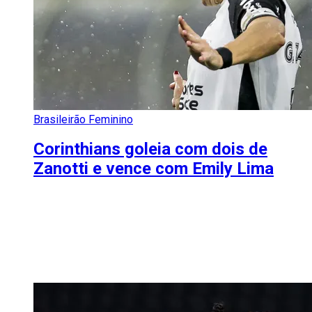
Brasileirão Feminino
Corinthians goleia com dois de
Zanotti e vence com Emily Lima