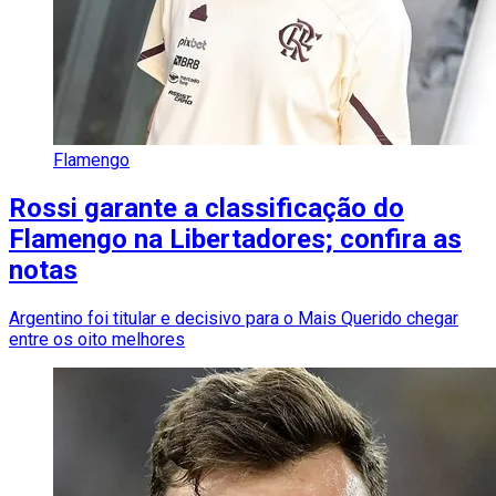
Flamengo
Rossi garante a classificação do
Flamengo na Libertadores; confira as
notas
Argentino foi titular e decisivo para o Mais Querido chegar
entre os oito melhores