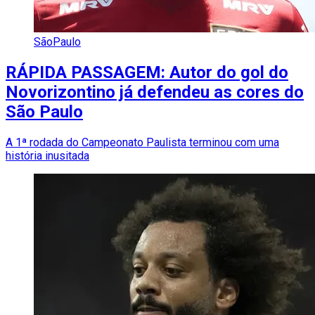
SãoPaulo
RÁPIDA PASSAGEM: Autor do gol do
Novorizontino já defendeu as cores do
São Paulo
A 1ª rodada do Campeonato Paulista terminou com uma
história inusitada