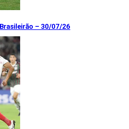
 Brasileirão – 30/07/26