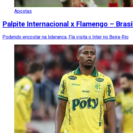
Apostas
Palpite Internacional x Flamengo – Bras
Podendo encostar na liderança, Fla visita o Inter no Beira-Rio