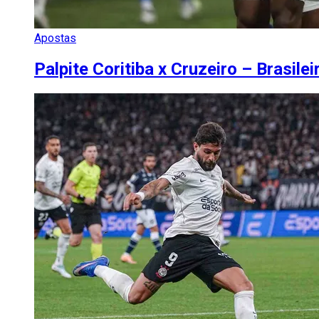
Apostas
Palpite Coritiba x Cruzeiro – Brasile