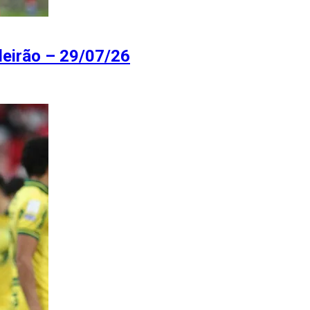
ileirão – 29/07/26