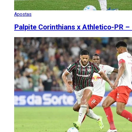
Apostas
Palpite Corinthians x Athletico-PR –