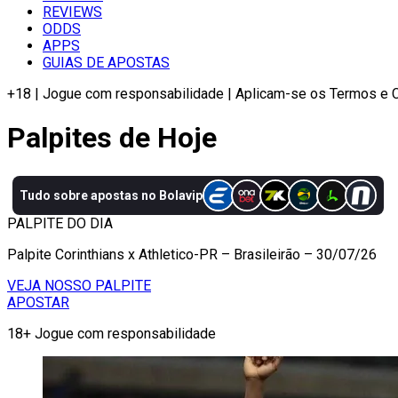
REVIEWS
ODDS
APPS
GUIAS DE APOSTAS
+18 | Jogue com responsabilidade | Aplicam-se os Termos e 
Palpites de Hoje
PALPITE DO DIA
Palpite Corinthians x Athletico-PR – Brasileirão – 30/07/26
VEJA NOSSO PALPITE
APOSTAR
18+ Jogue com responsabilidade