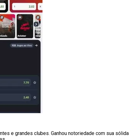
antes e grandes clubes. Ganhou notoriedade com sua sólida
es.