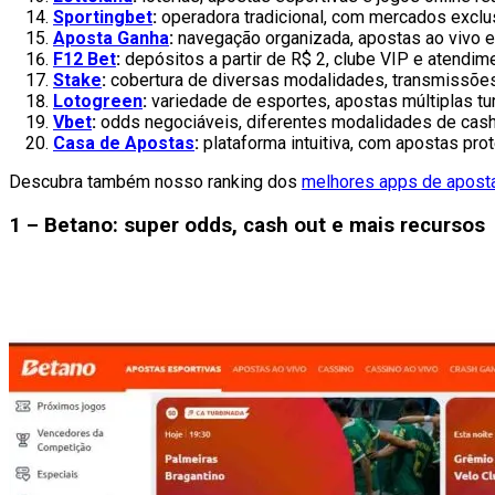
Sportingbet
:
operadora tradicional, com mercados exclu
Aposta Ganha
:
navegação organizada, apostas ao vivo e
F12 Bet
:
depósitos a partir de R$ 2, clube VIP e atendim
Stake
:
cobertura de diversas modalidades, transmissões 
Lotogreen
:
variedade de esportes, apostas múltiplas tur
Vbet
:
odds negociáveis, diferentes modalidades de cas
Casa de Apostas
:
plataforma intuitiva, com apostas pr
Descubra também nosso ranking dos
melhores apps de apost
1 – Betano: super odds, cash out e mais recursos