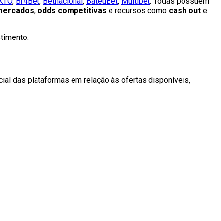
KTO
,
Br4Bet
,
Betnacional
,
BateuBet
,
Multibet
. Todas possuem
 mercados
,
odds competitivas
e recursos como
cash out
e
timento.
cial das plataformas em relação às ofertas disponíveis,