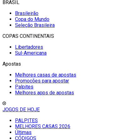
BRASIL
Brasileirão
Copa do Mundo
Seleção Brasileira
COPAS CONTINENTAIS
Libertadores
Sul-Americana
Apostas
Melhores casas de apostas
Promoções para apostar
Palpites
Melhores apps de apostas
JOGOS DE HOJE
PALPITES
MELHORES CASAS 2026
Últimas
CÓDIGOS