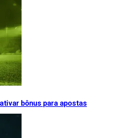
ativar bônus para apostas