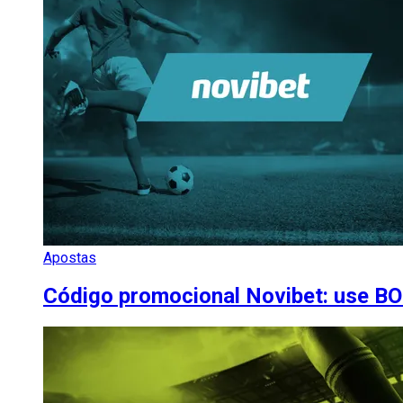
Apostas
Código promocional Novibet: use B