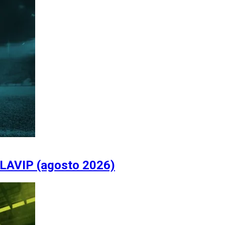
OLAVIP (agosto 2026)