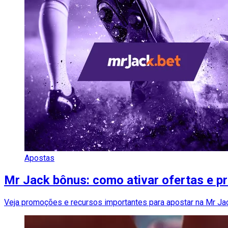
Apostas
Mr Jack bônus: como ativar ofertas e 
Veja promoções e recursos importantes para apostar na Mr Ja