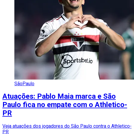
SãoPaulo
Atuações: Pablo Maia marca e São
Paulo fica no empate com o Athletico-
PR
Veja atuações dos jogadores do São Paulo contra o Athletico-
PR