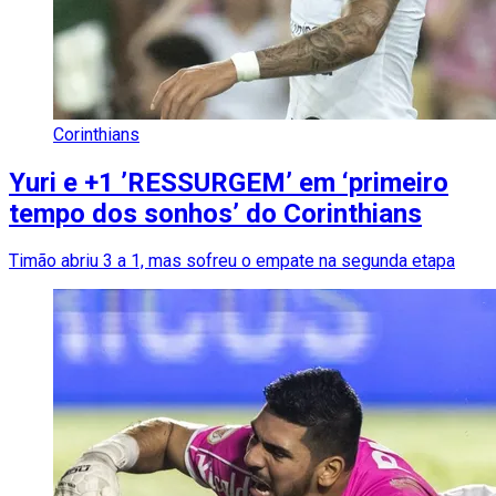
Corinthians
Yuri e +1 ’RESSURGEM’ em ‘primeiro
tempo dos sonhos’ do Corinthians
Timão abriu 3 a 1, mas sofreu o empate na segunda etapa