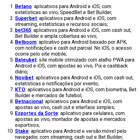
Betano
: aplicativos para Android e iOS, com
estatísticas ao vivo, SpeedBet e Bet Builder;
Superbet
: aplicativos para Android e iOS, com
streaming, estatísticas e recursos sociais;
bet365
: aplicativos para Android e iOS, com cash out,
Bet Builder e ampla cobertura ao vivo;
Betboom
: aplicativo para Android baixado por APK,
com notificações e cash out parcial. No iOS, o acesso
ocorre pelo site mobile;
Bateubet
: site mobile otimizado com atalho PWA para
Android e iOS, com apostas ao vivo, Pix e cashback
diário;
Novibet
: aplicativos para Android e iOS, com cash out,
estatísticas e notificações por evento;
KTO
: aplicativos para Android e iOS, com biometria, Bet
Builder e mercados de futebol;
Betnacional
: aplicativos para Android e iOS, com
apostas ao vivo, cash out e interface simples;
Esportes da Sorte
: aplicativo para celulares, com
apostas ao vivo, montador de apostas e mercados
esportivos;
Stake
: aplicativo para Android e versão móvel pelo
navegador, com streaming, cash out e Bet Builder;