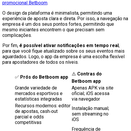
promocional Betboom
.
O design da plataforma é minimalista, permitindo uma
experiência de aposta clara e direta. Por isso, a navegação na
empresa é um dos seus pontos fortes, permitindo que
mesmo iniciantes encontrem o que precisam sem
complicações.
Por fim,
é possível ativar notificações em tempo real
,
para que você fique atualizado sobre os seus eventos mais
aguardados. Logo, o app da empresa é uma escolha flexível
para apostadores de todos os níveis.
⚠️
Contras do
✅
Prós do Betboom app
Betboom
app
Grande variedade de
Apenas APK via site
mercados esportivos e
oficial; iOS acessa
estatísticas integradas
via navegador
Recursos modernos: editor
Instalação manual;
de apostas, cash‑out
sem streaming no
parcial e odds
iOS
competitivas
Frequência de