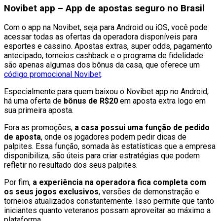
Novibet app – App de apostas seguro no Brasil
Com o app na Novibet, seja para Android ou iOS, você pode
acessar todas as ofertas da operadora disponíveis para
esportes e cassino. Apostas extras, super odds, pagamento
antecipado, torneios cashback e o programa de fidelidade
são apenas algumas dos bônus da casa, que oferece um
código promocional Novibet
.
Especialmente para quem baixou o Novibet app no Android,
há uma oferta de
bônus de R$20
em aposta extra logo em
sua primeira aposta.
Fora as promoções,
a casa possui uma função de pedido
de aposta
, onde os jogadores podem pedir dicas de
palpites. Essa função, somada às estatísticas que a empresa
disponibiliza, são úteis para criar estratégias que podem
refletir no resultado dos seus palpites.
Por fim,
a experiência na operadora fica completa com
os seus jogos exclusivos
, versões de demonstração e
torneios atualizados constantemente. Isso permite que tanto
iniciantes quanto veteranos possam aproveitar ao máximo a
plataforma.