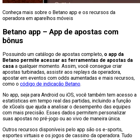
Conheça mais sobre o Betano app e os recursos da
operadora em aparelhos móveis
Betano app – App de apostas com
bônus
Possuindo um catálogo de apostas completo,
o app da
Betano permite acessar as ferramentas de apostas da
casa
a qualquer momento. Assim, você consegue criar
apostas turbinadas, assistir aos replays da operadora,
apostar em eventos com odds aumentadas e mais recursos,
como o
código de indicação Betano
.
No app, seja para Android ou iOS, você também tem acesso a
estatísticas em tempo real das partidas, incluindo a função
de xGoals que ajuda a analisar o desempenho das equipes
com mais precisão. Esses dados permitem personalizar
suas apostas no pré-jogo ou ao vivo de maneira única.
Outros recursos disponíveis pelo app são os e-sports,
esportes virtuais e os jogos de cassino da operadora. Tudo