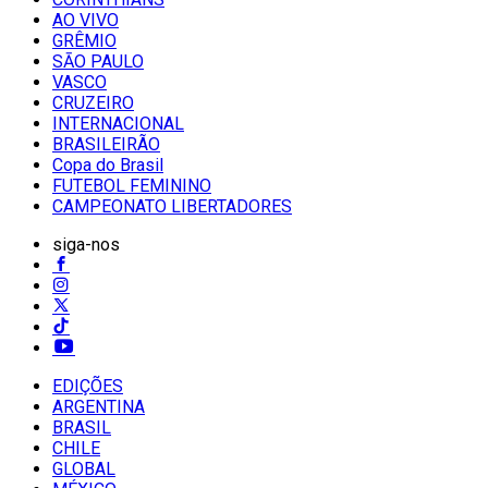
AO VIVO
GRÊMIO
SĀO PAULO
VASCO
CRUZEIRO
INTERNACIONAL
BRASILEIRÃO
Copa do Brasil
FUTEBOL FEMININO
CAMPEONATO LIBERTADORES
siga-nos
EDIÇÕES
ARGENTINA
BRASIL
CHILE
GLOBAL