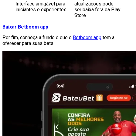
Interface amigável para
atualizações pode
iniciantes e experientes
ser baixa fora da Play
Store
Baixar Betboom
app
Por fim, conheça a fundo o que o
Betboom app
tem a
oferecer para suas bets.