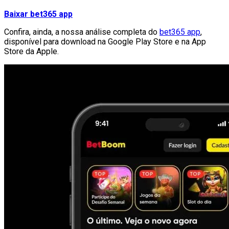
Baixar bet365 app
Confira, ainda, a nossa análise completa do
bet365 app
,
disponível para download na Google Play Store e na App
Store da Apple.