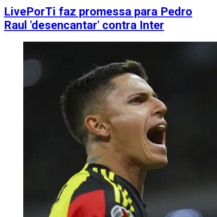
LivePorTi faz promessa para Pedro
Raul 'desencantar' contra Inter