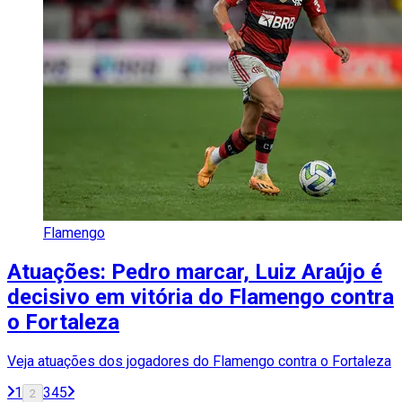
Flamengo
Atuações: Pedro marcar, Luiz Araújo é
decisivo em vitória do Flamengo contra
o Fortaleza
Veja atuações dos jogadores do Flamengo contra o Fortaleza
1
3
4
5
2