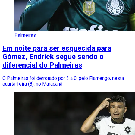
Palmeiras
Em noite para ser esquecida para
Gómez, Endrick segue sendo o
diferencial do Palmeiras
O Palmeiras foi derrotado por 3 a 0, pelo Flamengo, nesta
quarta-feira (8), no Maracanã