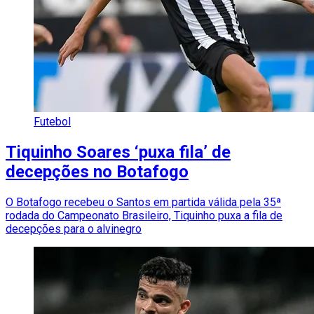
Futebol
Tiquinho Soares ‘puxa fila’ de
decepções no Botafogo
O Botafogo recebeu o Santos em partida válida pela 35ª
rodada do Campeonato Brasileiro, Tiquinho puxa a fila de
decepções para o alvinegro