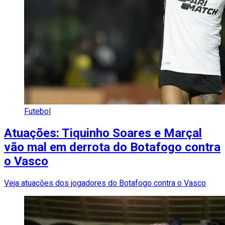
Futebol
Atuações: Tiquinho Soares e Marçal
vão mal em derrota do Botafogo contra
o Vasco
Veja atuações dos jogadores do Botafogo contra o Vasco