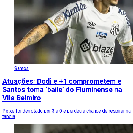
Santos
Atuações: Dodi e +1 comprometem e
Santos toma ‘baile’ do Fluminense na
Vila Belmiro
Peixe foi derrotado por 3 a 0 e perdeu a chance de respirar na
tabela