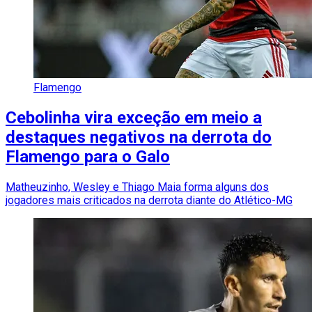
Flamengo
Cebolinha vira exceção em meio a
destaques negativos na derrota do
Flamengo para o Galo
Matheuzinho, Wesley e Thiago Maia forma alguns dos
jogadores mais criticados na derrota diante do Atlético-MG