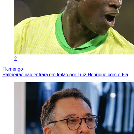
2
Flamengo
Palmeiras não entrará em leilão por Luiz Henrique com o Fla