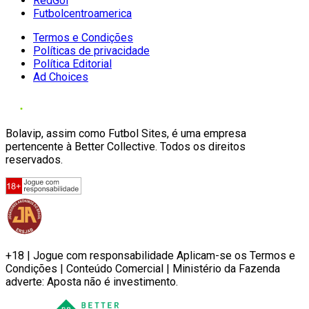
RedGol
Futbolcentroamerica
Termos e Condições
Políticas de privacidade
Política Editorial
Ad Choices
Bolavip, assim como Futbol Sites, é uma empresa
pertencente à Better Collective. Todos os direitos
reservados.
+18 | Jogue com responsabilidade Aplicam-se os Termos e
Condições | Conteúdo Comercial | Ministério da Fazenda
adverte: Aposta não é investimento.