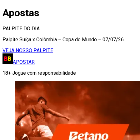
Apostas
PALPITE DO DIA
Palpite Suíça x Colômbia – Copa do Mundo – 07/07/26
VEJA NOSSO PALPITE
APOSTAR
18+ Jogue com responsabilidade