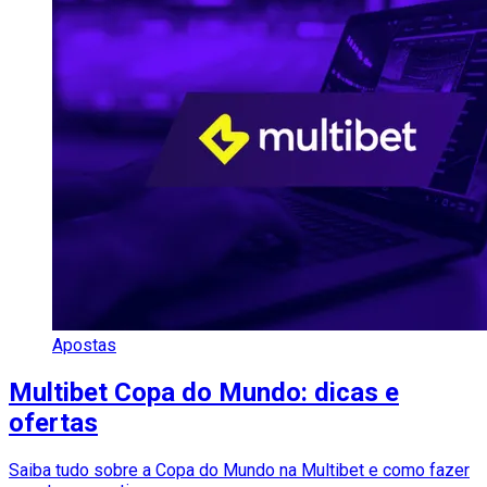
Apostas
Multibet Copa do Mundo: dicas e
ofertas
Saiba tudo sobre a Copa do Mundo na Multibet e como fazer