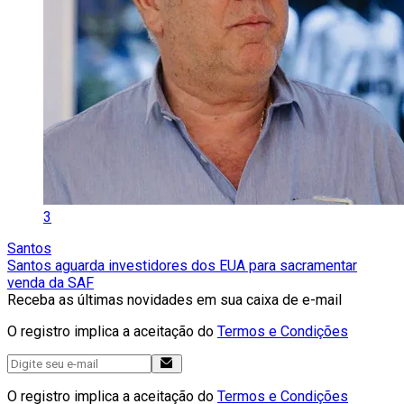
3
Santos
Santos aguarda investidores dos EUA para sacramentar
venda da SAF
Receba as últimas novidades em sua caixa de e-mail
O registro implica a aceitação do
Termos e Condições
O registro implica a aceitação do
Termos e Condições