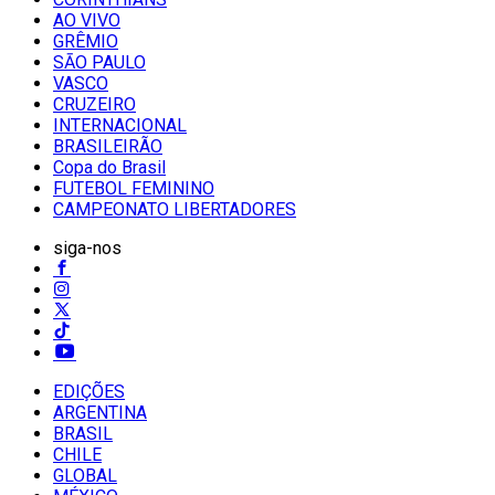
AO VIVO
GRÊMIO
SĀO PAULO
VASCO
CRUZEIRO
INTERNACIONAL
BRASILEIRÃO
Copa do Brasil
FUTEBOL FEMININO
CAMPEONATO LIBERTADORES
siga-nos
EDIÇÕES
ARGENTINA
BRASIL
CHILE
GLOBAL