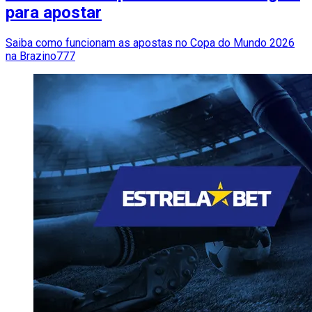
para apostar
Saiba como funcionam as apostas no Copa do Mundo 2026
na Brazino777