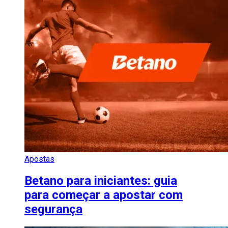
Apostas
Betano para iniciantes: guia
para começar a apostar com
segurança