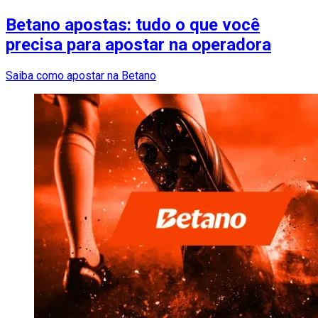
Betano apostas: tudo o que você
precisa para apostar na operadora
Saiba como apostar na Betano