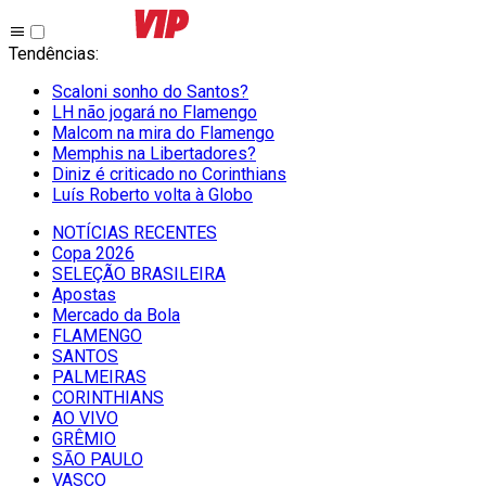
Tendências
:
Scaloni sonho do Santos?
LH não jogará no Flamengo
Malcom na mira do Flamengo
Memphis na Libertadores?
Diniz é criticado no Corinthians
Luís Roberto volta à Globo
NOTÍCIAS RECENTES
Copa 2026
SELEÇÃO BRASILEIRA
Apostas
Mercado da Bola
FLAMENGO
SANTOS
PALMEIRAS
CORINTHIANS
AO VIVO
GRÊMIO
SĀO PAULO
VASCO