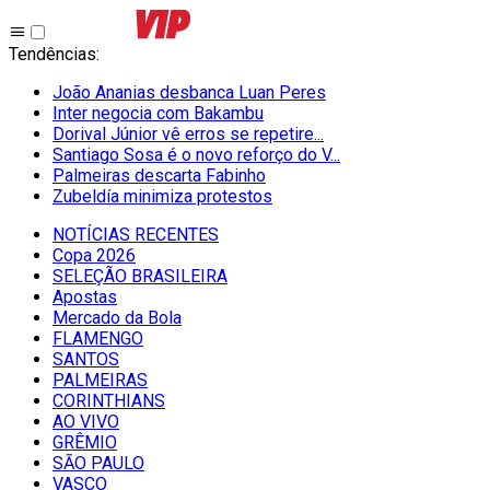
Tendências
:
João Ananias desbanca Luan Peres
Inter negocia com Bakambu
Dorival Júnior vê erros se repetire...
Santiago Sosa é o novo reforço do V...
Palmeiras descarta Fabinho
Zubeldía minimiza protestos
NOTÍCIAS RECENTES
Copa 2026
SELEÇÃO BRASILEIRA
Apostas
Mercado da Bola
FLAMENGO
SANTOS
PALMEIRAS
CORINTHIANS
AO VIVO
GRÊMIO
SĀO PAULO
VASCO