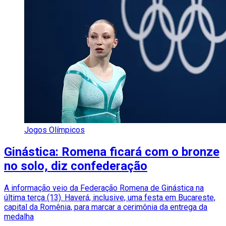
Jogos Olímpicos
Ginástica: Romena ficará com o bronze
no solo, diz confederação
A informação veio da Federação Romena de Ginástica na
última terça (13). Haverá, inclusive, uma festa em Bucareste,
capital da Romênia, para marcar a cerimônia da entrega da
medalha