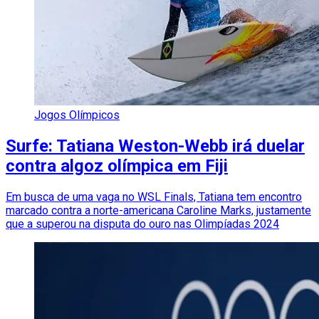
Jogos Olímpicos
Surfe: Tatiana Weston-Webb irá duelar
contra algoz olímpica em Fiji
Em busca de uma vaga no WSL Finals, Tatiana tem encontro
marcado contra a norte-americana Caroline Marks, justamente
que a superou na disputa do ouro nas Olimpíadas 2024