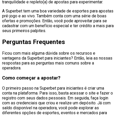
tranquilidade e repleto(a) de apostas para experimentar.
A Superbet tem uma boa variedade de esportes para apostas
pré-jogo e ao vivo. Também conta com uma série de boas
ofertas e promoções. Então, você pode aproveitar para se
cadastrar com um benefício especial e ter crédito a mais para
seus primeiros palpites.
Perguntas Frequentes
Ficou com mais alguma dúvida sobre os recursos e
vantagens da Superbet para iniciantes? Então, leia as nossas
respostas para as perguntas mais comuns sobre a
operadora.
Como começar a apostar?
O primeiro passo na Superbet para iniciantes é criar uma
conta na plataforma. Para isso, basta acessar o site e fazer o
registro com seus dados pessoais. Em seguida, faça login
com as credenciais que criou e realize um depósito. Já com
saldo disponível na operadora, você pode explorar as
diferentes opções de esportes, eventos e mercados para