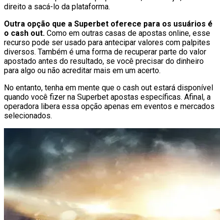
direito a sacá-lo da plataforma.
Outra opção que a Superbet oferece para os usuários é
o cash out.
Como em outras casas de apostas online, esse
recurso pode ser usado para antecipar valores com palpites
diversos. Também é uma forma de recuperar parte do valor
apostado antes do resultado, se você precisar do dinheiro
para algo ou não acreditar mais em um acerto.
No entanto, tenha em mente que o cash out estará disponível
quando você fizer na Superbet apostas específicas. Afinal, a
operadora libera essa opção apenas em eventos e mercados
selecionados.