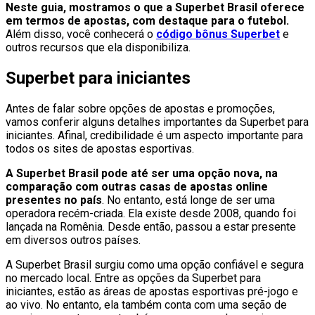
Neste guia, mostramos o que a Superbet Brasil oferece
em termos de apostas, com destaque para o futebol.
Além disso, você conhecerá o
código bônus Superbet
e
outros recursos que ela disponibiliza.
Superbet para iniciantes
Antes de falar sobre opções de apostas e promoções,
vamos conferir alguns detalhes importantes da Superbet para
iniciantes. Afinal, credibilidade é um aspecto importante para
todos os sites de apostas esportivas.
A Superbet Brasil pode até ser uma opção nova, na
comparação com outras casas de apostas online
presentes no país
. No entanto, está longe de ser uma
operadora recém-criada. Ela existe desde 2008, quando foi
lançada na Romênia. Desde então, passou a estar presente
em diversos outros países.
A Superbet Brasil surgiu como uma opção confiável e segura
no mercado local. Entre as opções da Superbet para
iniciantes, estão as áreas de apostas esportivas pré-jogo e
ao vivo. No entanto, ela também conta com uma seção de