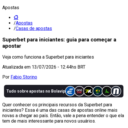
Apostas
/
Apostas
/
Casas de apostas
Superbet para iniciantes: guia para começar a
apostar
Veja como funciona a Superbet para iniciantes
Atualizada em
13/07/2026 - 12:44hs BRT
Por
Fabio Storino
Quer conhecer os principais recursos da Superbet para
iniciantes? Essa é uma das casas de apostas online mais
novas a chegar ao país. Então, vale a pena entender o que ela
tem de mais interessante para novos usuários.