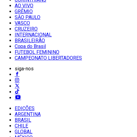
AO VIVO
GRÊMIO
SĀO PAULO
VASCO
CRUZEIRO
INTERNACIONAL
BRASILEIRÃO
Copa do Brasil
FUTEBOL FEMININO
CAMPEONATO LIBERTADORES
siga-nos
EDIÇÕES
ARGENTINA
BRASIL
CHILE
GLOBAL