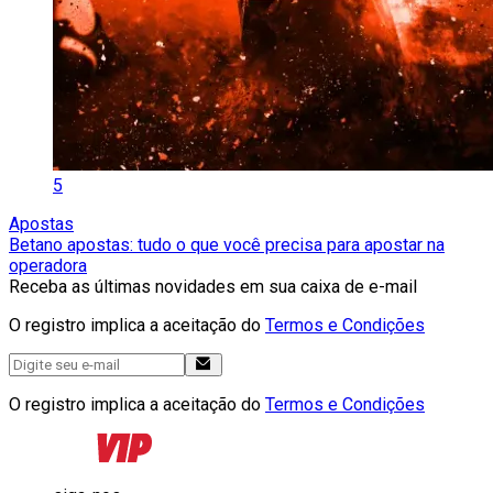
5
Apostas
Betano apostas: tudo o que você precisa para apostar na
operadora
Receba as últimas novidades em sua caixa de e-mail
O registro implica a aceitação do
Termos e Condições
O registro implica a aceitação do
Termos e Condições