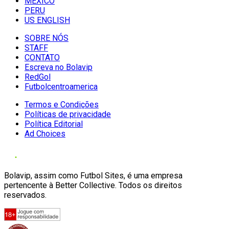
MÉXICO
PERU
US ENGLISH
SOBRE NÓS
STAFF
CONTATO
Escreva no Bolavip
RedGol
Futbolcentroamerica
Termos e Condições
Políticas de privacidade
Política Editorial
Ad Choices
Bolavip, assim como Futbol Sites, é uma empresa
pertencente à Better Collective. Todos os direitos
reservados.