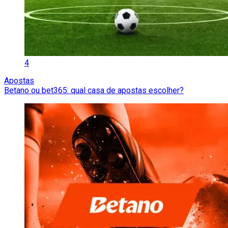
4
Apostas
Betano ou bet365: qual casa de apostas escolher?