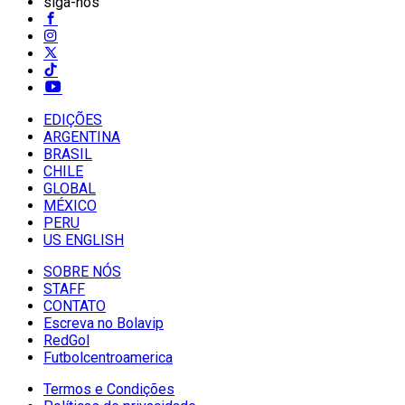
siga-nos
EDIÇÕES
ARGENTINA
BRASIL
CHILE
GLOBAL
MÉXICO
PERU
US ENGLISH
SOBRE NÓS
STAFF
CONTATO
Escreva no Bolavip
RedGol
Futbolcentroamerica
Termos e Condições