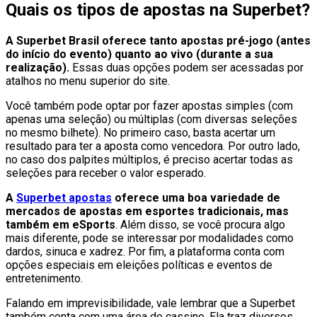
Quais os tipos de apostas na Superbet?
A Superbet Brasil oferece tanto apostas pré-jogo (antes
do início do evento) quanto ao vivo (durante a sua
realização).
Essas duas opções podem ser acessadas por
atalhos no menu superior do site.
Você também pode optar por fazer apostas simples (com
apenas uma seleção) ou múltiplas (com diversas seleções
no mesmo bilhete). No primeiro caso, basta acertar um
resultado para ter a aposta como vencedora. Por outro lado,
no caso dos palpites múltiplos, é preciso acertar todas as
seleções para receber o valor esperado.
A
Superbet apostas
oferece uma boa variedade de
mercados de apostas em esportes tradicionais, mas
também em eSports
. Além disso, se você procura algo
mais diferente, pode se interessar por modalidades como
dardos, sinuca e xadrez. Por fim, a plataforma conta com
opções especiais em eleições políticas e eventos de
entretenimento.
Falando em imprevisibilidade, vale lembrar que a Superbet
também conta com uma área de cassino. Ela traz diversos