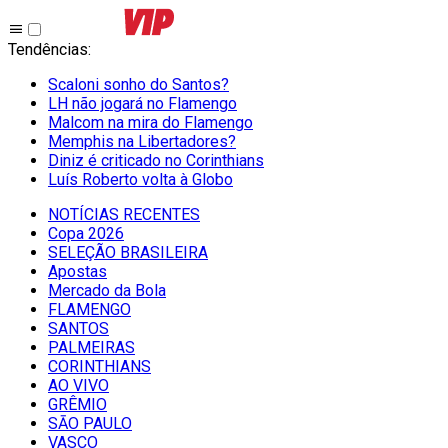
Tendências
:
Scaloni sonho do Santos?
LH não jogará no Flamengo
Malcom na mira do Flamengo
Memphis na Libertadores?
Diniz é criticado no Corinthians
Luís Roberto volta à Globo
NOTÍCIAS RECENTES
Copa 2026
SELEÇÃO BRASILEIRA
Apostas
Mercado da Bola
FLAMENGO
SANTOS
PALMEIRAS
CORINTHIANS
AO VIVO
GRÊMIO
SĀO PAULO
VASCO