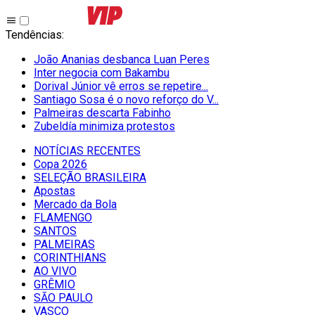
Tendências
:
João Ananias desbanca Luan Peres
Inter negocia com Bakambu
Dorival Júnior vê erros se repetire...
Santiago Sosa é o novo reforço do V...
Palmeiras descarta Fabinho
Zubeldía minimiza protestos
NOTÍCIAS RECENTES
Copa 2026
SELEÇÃO BRASILEIRA
Apostas
Mercado da Bola
FLAMENGO
SANTOS
PALMEIRAS
CORINTHIANS
AO VIVO
GRÊMIO
SĀO PAULO
VASCO