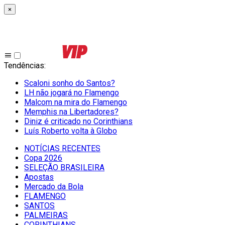
×
Tendências
:
Scaloni sonho do Santos?
LH não jogará no Flamengo
Malcom na mira do Flamengo
Memphis na Libertadores?
Diniz é criticado no Corinthians
Luís Roberto volta à Globo
NOTÍCIAS RECENTES
Copa 2026
SELEÇÃO BRASILEIRA
Apostas
Mercado da Bola
FLAMENGO
SANTOS
PALMEIRAS
CORINTHIANS