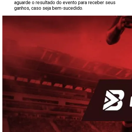
aguarde o resultado do evento para receber seus
ganhos, caso seja bem-sucedido.