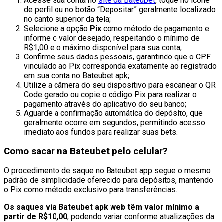
Acesse sua conta no
site da Bateubet
, toque no ícone
de perfil ou no botão “Depositar” geralmente localizado
no canto superior da tela;
Selecione a opção
Pix
como método de pagamento e
informe o valor desejado, respeitando o mínimo de
R$1,00 e o máximo disponível para sua conta;
Confirme seus dados pessoais, garantindo que o CPF
vinculado ao Pix corresponda exatamente ao registrado
em sua conta no Bateubet apk;
Utilize a câmera do seu dispositivo para escanear o QR
Code gerado ou copie o código Pix para realizar o
pagamento através do aplicativo do seu banco;
Aguarde a confirmação automática do depósito, que
geralmente ocorre em segundos, permitindo acesso
imediato aos fundos para realizar suas bets.
Como sacar na Bateubet pelo celular?
O procedimento de saque no Bateubet app segue o mesmo
padrão de simplicidade oferecido para depósitos, mantendo
o Pix como método exclusivo para transferências.
Os saques via Bateubet apk web têm valor mínimo a
partir de R$10,00
, podendo variar conforme atualizações da