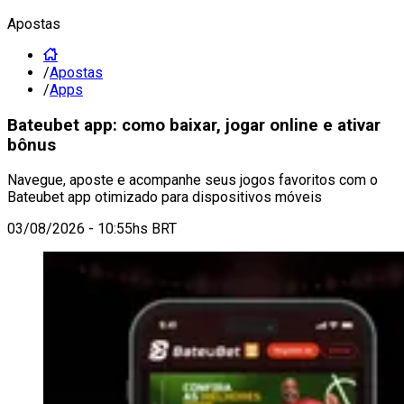
Apostas
/
Apostas
/
Apps
Bateubet app: como baixar, jogar online e ativar
bônus
Navegue, aposte e acompanhe seus jogos favoritos com o
Bateubet app otimizado para dispositivos móveis
03/08/2026 - 10:55hs BRT