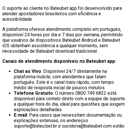
O suporte ao cliente no Bateubet app foi desenvolvido para
atender apostadores brasileiros com eficiência e
acessibilidade.
A plataforma oferece atendimento completo em português,
disponível 24 horas por dia e 7 dias por semana, permitindo
que usuários de dispositivos Bateubet Android e Bateubet
iOS obtenham assistência a qualquer momento, sem
necessidade de Bateubet download tradicional.
Canais de atendimento disponíveis no Bateubet app:
Chat ao Vivo
: Disponível 24/7 diretamente na
plataforma mobile, com atendentes que falam
português. Este é o canal mais rápido, com tempo
médio de resposta inicial de poucos minutos.
Telefone Gratuito
: O número 0800 749 6822 está
disponível para contato direto com a equipe de suporte
a qualquer hora do dia, ideal para questões que exigem
explicações detalhadas.
E-mail
: Para casos que necessitam documentação ou
explicações extensas, os endereços
suporte@bateu.bet.br e ouvidoria@bateubet.com estão