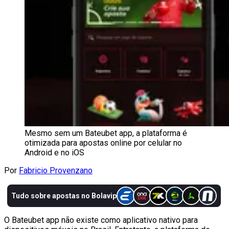
Mesmo sem um Bateubet app, a plataforma é
otimizada para apostas online por celular no
Android e no iOS
Por
Fabricio Provenzano
O Bateubet app não existe como aplicativo nativo para