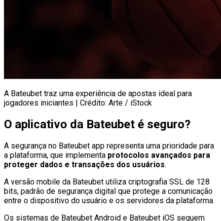
A Bateubet traz uma experiência de apostas ideal para
jogadores iniciantes | Crédito: Arte / iStock
O aplicativo da Bateubet é seguro?
A segurança no Bateubet app representa uma prioridade para
a plataforma, que implementa
protocolos avançados para
proteger dados e transações dos usuários
.
A versão mobile da Bateubet utiliza criptografia SSL de 128
bits, padrão de segurança digital que protege a comunicação
entre o dispositivo do usuário e os servidores da plataforma.
Os sistemas de Bateubet Android e Bateubet iOS seguem