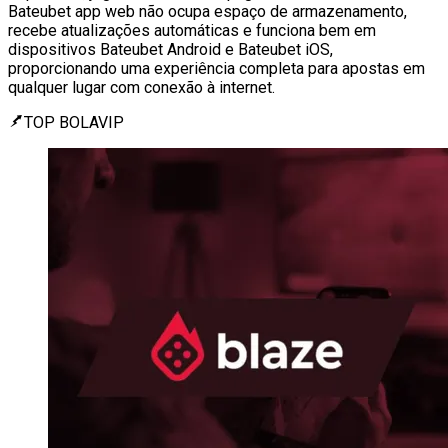
Bateubet app web não ocupa espaço de armazenamento,
recebe atualizações automáticas e funciona bem em
dispositivos Bateubet Android e Bateubet iOS,
proporcionando uma experiência completa para apostas em
qualquer lugar com conexão à internet.
TOP BOLAVIP