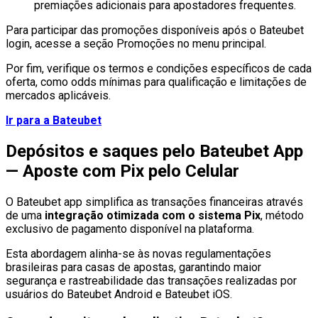
premiações adicionais para apostadores frequentes.
Para participar das promoções disponíveis após o Bateubet
login, acesse a seção Promoções no menu principal.
Por fim, verifique os termos e condições específicos de cada
oferta, como odds mínimas para qualificação e limitações de
mercados aplicáveis.
Ir para a Bateubet
Depósitos e saques pelo Bateubet App
— Aposte com Pix pelo Celular
O Bateubet app simplifica as transações financeiras através
de uma
integração otimizada com o sistema Pix
, método
exclusivo de pagamento disponível na plataforma.
Esta abordagem alinha-se às novas regulamentações
brasileiras para casas de apostas, garantindo maior
segurança e rastreabilidade das transações realizadas por
usuários do Bateubet Android e Bateubet iOS.