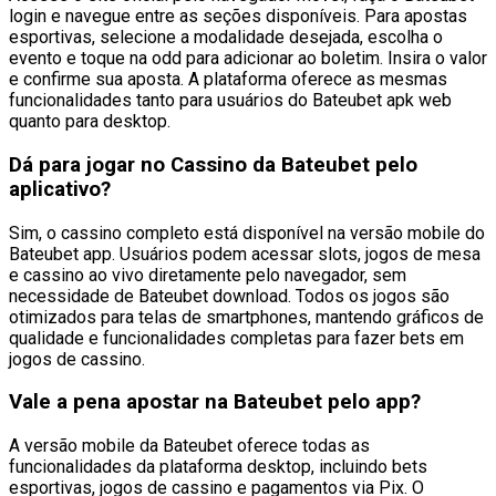
login e navegue entre as seções disponíveis. Para apostas
esportivas, selecione a modalidade desejada, escolha o
evento e toque na odd para adicionar ao boletim. Insira o valor
e confirme sua aposta. A plataforma oferece as mesmas
funcionalidades tanto para usuários do Bateubet apk web
quanto para desktop.
Dá para jogar no Cassino da Bateubet pelo
aplicativo?
Sim, o cassino completo está disponível na versão mobile do
Bateubet app. Usuários podem acessar slots, jogos de mesa
e cassino ao vivo diretamente pelo navegador, sem
necessidade de Bateubet download. Todos os jogos são
otimizados para telas de smartphones, mantendo gráficos de
qualidade e funcionalidades completas para fazer bets em
jogos de cassino.
Vale a pena apostar na Bateubet pelo app?
A versão mobile da Bateubet oferece todas as
funcionalidades da plataforma desktop, incluindo bets
esportivas, jogos de cassino e pagamentos via Pix. O