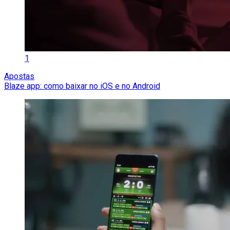
1
Apostas
Blaze app: como baixar no iOS e no Android