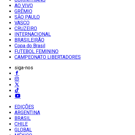
AO VIVO
GRÊMIO
SĀO PAULO
VASCO
CRUZEIRO
INTERNACIONAL
BRASILEIRÃO
Copa do Brasil
FUTEBOL FEMININO
CAMPEONATO LIBERTADORES
siga-nos
EDIÇÕES
ARGENTINA
BRASIL
CHILE
GLOBAL