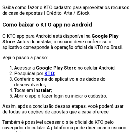
Saiba como fazer o KTO cadastro para aproveitar os recursos
da casa de apostas | Crédito: Arte / iStock
Como baixar o KTO app no Android
O KTO app para Android está disponível na
Google Play
Store
. Antes de instalar, o usuário deve conferir se o
aplicativo corresponde à operação oficial da KTO no Brasil.
Veja o passo a passo:
Acessar a
Google Play Store
no celular Android;
Pesquisar por
KTO
;
Conferir o nome do aplicativo e os dados do
desenvolvedor;
Tocar em
Instalar
;
Abrir o app e fazer login ou iniciar o cadastro.
Assim, após a conclusão dessas etapas, você poderá usar
de todas as opções de apostas que a casa oferece.
Também é possível acessar o site oficial da KTO pelo
navegador do celular. A plataforma pode direcionar o usuário