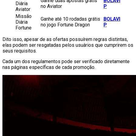
Ganhe duas apostas grátis
BOLAVI
Diária
no Aviator
P
Aviator
Missão
Ganhe até 10 rodadas grátis
BOLAVI
Diária
no jogo Fortune Dragon
P
Fortune
Dito isso, apesar de as ofertas possuírem regras distintas,
elas podem ser resgatadas pelos usuários que cumprirem os
seus requisitos.
Cada um dos regulamentos pode ser verificado diretamente
nas páginas específicas de cada promoção.