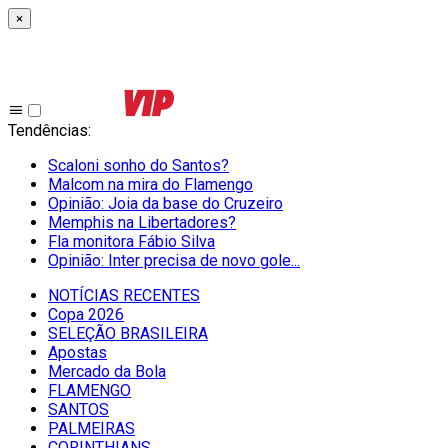
×
Tendências
:
Scaloni sonho do Santos?
Malcom na mira do Flamengo
Opinião: Joia da base do Cruzeiro
Memphis na Libertadores?
Fla monitora Fábio Silva
Opinião: Inter precisa de novo gole...
NOTÍCIAS RECENTES
Copa 2026
SELEÇÃO BRASILEIRA
Apostas
Mercado da Bola
FLAMENGO
SANTOS
PALMEIRAS
CORINTHIANS