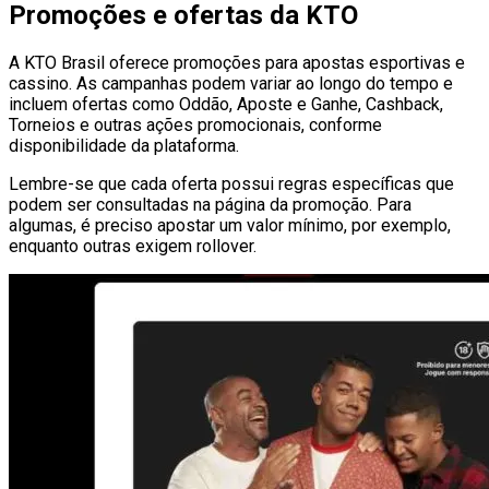
Promoções e ofertas da KTO
A KTO Brasil oferece promoções para apostas esportivas e
cassino. As campanhas podem variar ao longo do tempo e
incluem ofertas como Oddão, Aposte e Ganhe, Cashback,
Torneios e outras ações promocionais, conforme
disponibilidade da plataforma.
Lembre-se que cada oferta possui regras específicas que
podem ser consultadas na página da promoção. Para
algumas, é preciso apostar um valor mínimo, por exemplo,
enquanto outras exigem rollover.