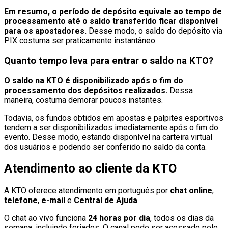
Em resumo, o período de depósito equivale ao tempo de
processamento até o saldo transferido ficar disponível
para os apostadores.
Desse modo, o saldo do depósito via
PIX costuma ser praticamente instantâneo.
Quanto tempo leva para entrar o saldo na KTO?
O saldo na KTO é disponibilizado após o fim do
processamento dos depósitos realizados.
Dessa
maneira, costuma demorar poucos instantes.
Todavia, os fundos obtidos em apostas e palpites esportivos
tendem a ser disponibilizados imediatamente após o fim do
evento. Desse modo, estando disponível na carteira virtual
dos usuários e podendo ser conferido no saldo da conta.
Atendimento ao cliente da KTO
A KTO oferece atendimento em português por
chat online
,
telefone
,
e-mail
e
Central de Ajuda
.
O chat ao vivo funciona
24 horas por dia
, todos os dias da
semana, incluindo feriados. O canal pode ser acessado pelo