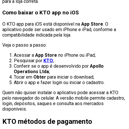
para a loja correta.
Como baixar o KTO app no iOS
O KTO app para iOS está disponível na
App Store
. O
aplicativo pode ser usado em iPhone e iPad, conforme a
compatibilidade indicada pela loja.
Veja o passo a passo:
Acessar a
App Store
no iPhone ou iPad;
Pesquisar por
KTO
;
Conferir se o app é desenvolvido por
Apollo
Operations Ltda
;
Tocar em
Obter
para iniciar o download;
Abrir o app e fazer login ou iniciar o cadastro.
Quem não quiser instalar o aplicativo pode acessar a KTO
pelo navegador do celular. A versão mobile permite cadastro,
login, depósitos, saques e consulta aos mercados
disponíveis.
KTO métodos de pagamento