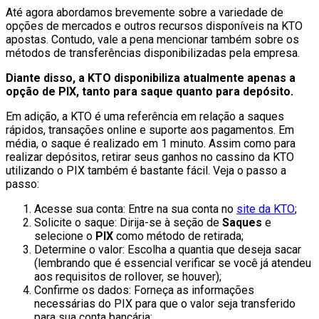
Até agora abordamos brevemente sobre a variedade de
opções de mercados e outros recursos disponíveis na KTO
apostas. Contudo, vale a pena mencionar também sobre os
métodos de transferências disponibilizadas pela empresa.
Diante disso, a KTO disponibiliza atualmente apenas a
opção de PIX, tanto para saque quanto para depósito.
Em adição, a KTO é uma referência em relação a saques
rápidos, transações online e suporte aos pagamentos. Em
média, o saque é realizado em 1 minuto. Assim como para
realizar depósitos, retirar seus ganhos no cassino da KTO
utilizando o PIX também é bastante fácil. Veja o passo a
passo:
Acesse sua conta: Entre na sua conta no
site da KTO
;
Solicite o saque: Dirija-se à seção de
Saques
e
selecione o
PIX
como método de retirada;
Determine o valor: Escolha a quantia que deseja sacar
(lembrando que é essencial verificar se você já atendeu
aos requisitos de rollover, se houver);
Confirme os dados: Forneça as informações
necessárias do PIX para que o valor seja transferido
para sua conta bancária;