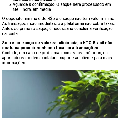
Aguarde a confirmação: O saque será processado em
até 1 hora, em média.
O depósito mínimo é de R$5 e o saque não tem valor mínimo.
As transações são imediatas, e a plataforma não cobra taxas.
Antes do primeiro saque, é necessário concluir a verificação
da conta.
Sobre cobrança de valores adicionais, a KTO Brasil não
costuma possuir nenhuma taxa para transações.
Contudo, em caso de problemas com esses métodos, os
apostadores podem contatar o suporte ao cliente para mais
informações.