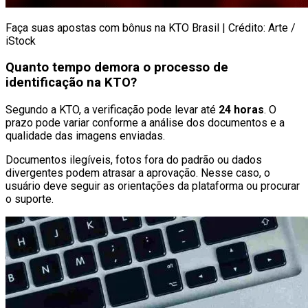
Faça suas apostas com bônus na KTO Brasil | Crédito: Arte /
iStock
Quanto tempo demora o processo de
identificação na KTO?
Segundo a KTO, a verificação pode levar até
24 horas
. O
prazo pode variar conforme a análise dos documentos e a
qualidade das imagens enviadas.
Documentos ilegíveis, fotos fora do padrão ou dados
divergentes podem atrasar a aprovação. Nesse caso, o
usuário deve seguir as orientações da plataforma ou procurar
o suporte.