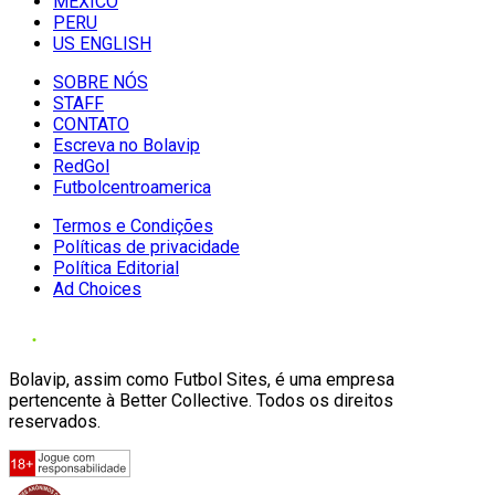
MÉXICO
PERU
US ENGLISH
SOBRE NÓS
STAFF
CONTATO
Escreva no Bolavip
RedGol
Futbolcentroamerica
Termos e Condições
Políticas de privacidade
Política Editorial
Ad Choices
Bolavip, assim como Futbol Sites, é uma empresa
pertencente à Better Collective. Todos os direitos
reservados.