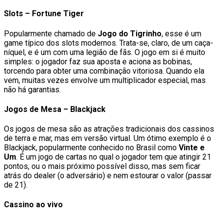
Slots – Fortune Tiger
Popularmente chamado de
Jogo do Tigrinho
, esse é um
game típico dos slots modernos. Trata-se, claro, de um caça-
níquel, e é um com uma legião de fãs. O jogo em si é muito
simples: o jogador faz sua aposta e aciona as bobinas,
torcendo para obter uma combinação vitoriosa. Quando ela
vem, muitas vezes envolve um multiplicador especial, mas
não há garantias.
Jogos de Mesa – Blackjack
Os jogos de mesa são as atrações tradicionais dos cassinos
de terra e mar, mas em versão virtual. Um ótimo exemplo é o
Blackjack, popularmente conhecido no Brasil como
Vinte e
Um
. É um jogo de cartas no qual o jogador tem que atingir 21
pontos, ou o mais próximo possível disso, mas sem ficar
atrás do dealer (o adversário) e nem estourar o valor (passar
de 21).
Cassino ao vivo