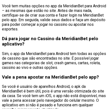
Você tem muitas opções no app da MeridianBet para Android
– as mesmas que estão no site. Antes de mais nada,
certifique-se de criar sua conta e fazer login na MeridianBet
pelo app. Em seguida, valide seus dados e faça um depósito
para poder começar a jogar no cassino ou apostar nos
esportes.
Dá para jogar no Cassino da MeridianBet pelo
aplicativo?
Sim, o app da MeridianBet para Android tem todas as opções
de cassino que são encontradas no site. É possível jogar
games nas categorias de slot, crash games, cartas, roleta,
cassino ao vivo e outras opções.
Vale a pena apostar na MeridianBet pelo app?
Se você é usuário de aparelhos Android, o apk da
MeridianBet é bem útil, pois é uma versão otimizada do site
da casa. Se você tem um iOS, o app não está disponível, mas
vale a pena acessar pelo navegador do celular mesmo. O
aplicativo em si não é pesado e funciona em qualquer