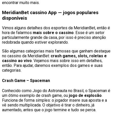
encontrar muito mais.
MeridianBet cassino App — jogos populares
disponíveis
Vimos alguns detalhes dos esportes da MeridianBet, então é
hora de falarmos
mais sobre o cassino
. Esse é um setor
particularmente grande da casa, por isso é preciso atenção
redobrada quando estiver explorando.
São algumas categorias mais famosas que ganham destaque
no cassino da MeridianBet:
crash games, slots, roletas e
cassino ao vivo
. Vejamos mais sobre isso em detalhes,
então. Para ajudar, daremos exemplos dos games e suas
categorias.
Crash Game – Spaceman
Conhecido como Jogo do Astronauta no Brasil, o Spaceman é
um ótimo exemplo de crash game, ou
jogo de explosão
.
Funciona de forma simples: o jogador insere sua aposta e a
vê sendo multiplicada. O objetivo é tirar o dinheiro, já
aumentado, antes que o jogo termine e tudo se perca.