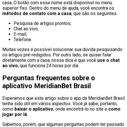
casa. O botão com esse nome está disponível no menu
superior fixo. Dentro do menu de ajuda, você encontra os
métodos de contato com a casa
, que são os seguintes:
Pesquisa de artigos prontos;
Chat ao vivo;
E-mail;
Telefone.
Muitas vezes é possível solucionar sua dúvida pesquisando
os artigos pré-redigidos. Por outro lado, se quiser falar
diretamente com a casa, nossa dica é que você
use o chat
ao vivo
, que funciona 24 horas por dia.
Perguntas frequentes sobre o
aplicativo MeridianBet Brasil
Esperamos que este artigo sobre o app da MeridianBet Brasil
tenha sido útil em vários aspectos. Você já sabe, portanto,
como
baixar o aplicativo
, onde encontrá-lo no site e
como
jogar por lá
.
Sabemos, porém, que algumas perguntas podem ter passado