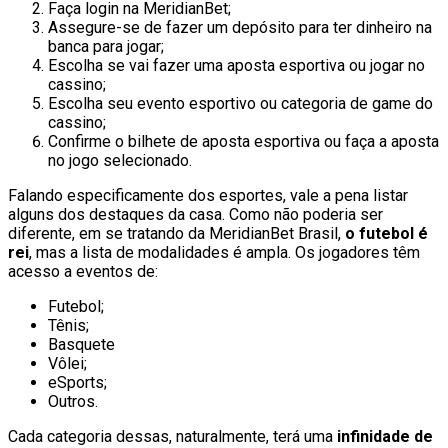
Faça login na MeridianBet;
Assegure-se de fazer um depósito para ter dinheiro na
banca para jogar;
Escolha se vai fazer uma aposta esportiva ou jogar no
cassino;
Escolha seu evento esportivo ou categoria de game do
cassino;
Confirme o bilhete de aposta esportiva ou faça a aposta
no jogo selecionado.
Falando especificamente dos esportes, vale a pena listar
alguns dos destaques da casa. Como não poderia ser
diferente, em se tratando da MeridianBet Brasil,
o futebol é
rei
, mas a lista de modalidades é ampla. Os jogadores têm
acesso a eventos de:
Futebol;
Tênis;
Basquete
Vôlei;
eSports;
Outros.
Cada categoria dessas, naturalmente, terá uma
infinidade de