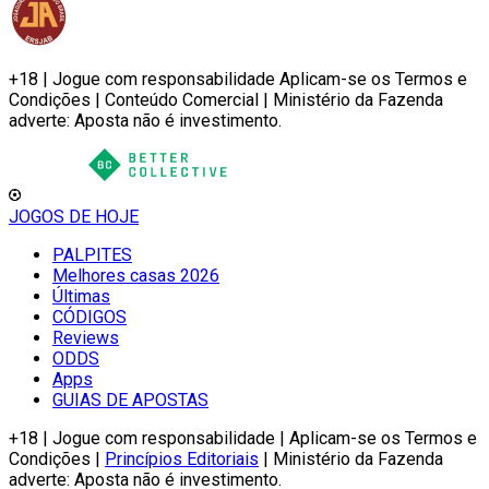
+18 | Jogue com responsabilidade Aplicam-se os Termos e
Condições | Conteúdo Comercial | Ministério da Fazenda
adverte: Aposta não é investimento.
JOGOS DE HOJE
PALPITES
Melhores casas 2026
Últimas
CÓDIGOS
Reviews
ODDS
Apps
GUIAS DE APOSTAS
+18 | Jogue com responsabilidade | Aplicam-se os Termos e
Condições |
Princípios Editoriais
| Ministério da Fazenda
adverte: Aposta não é investimento.