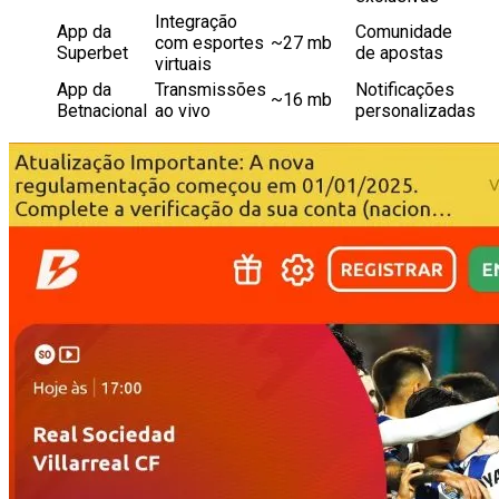
Integração
App da
Comunidade
com esportes
~27 mb
Superbet
de apostas
virtuais
App da
Transmissões
Notificações
~16 mb
Betnacional
ao vivo
personalizadas