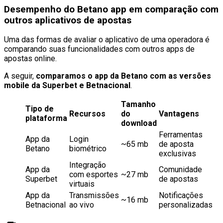
Desempenho do Betano app em comparação com
outros aplicativos de apostas
Uma das formas de avaliar o aplicativo de uma operadora é
comparando suas funcionalidades com outros apps de
apostas online.
A seguir,
comparamos o app da Betano com as versões
mobile da Superbet e Betnacional
.
Tamanho
Tipo de
Recursos
do
Vantagens
plataforma
download
Ferramentas
App da
Login
~65 mb
de aposta
Betano
biométrico
exclusivas
Integração
App da
Comunidade
com esportes
~27 mb
Superbet
de apostas
virtuais
App da
Transmissões
Notificações
~16 mb
Betnacional
ao vivo
personalizadas