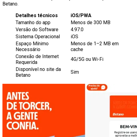
Betano.
Detalhes técnicos
iOS/PWA
Tamanho do app
Menos de 300 MB
Versão do Software
4.97.0
Sistema Operacional
iOS
Espaço Mínimo
Menos de 1–2 MB em
Necessário
cache
Conexão de Internet
4G/5G ou Wi-Fi
Requerida
Disponível no site da
Sim
Betano