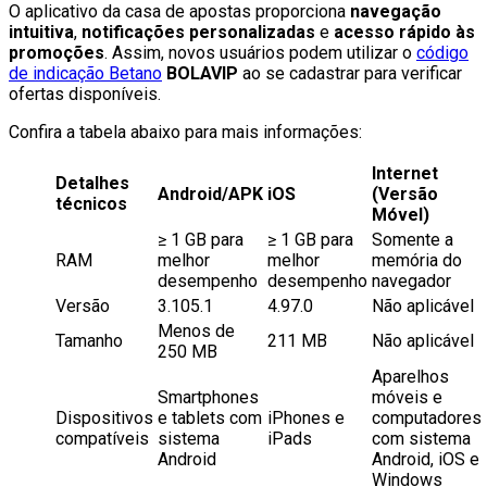
O aplicativo da casa de apostas proporciona
navegação
intuitiva
,
notificações personalizadas
e
acesso rápido às
promoções
. Assim, novos usuários podem utilizar o
código
de indicação Betano
BOLAVIP
ao se cadastrar para verificar
ofertas disponíveis.
Confira a tabela abaixo para mais informações:
Internet
Detalhes
Android/APK
iOS
(Versão
técnicos
Móvel)
≥ 1 GB para
≥ 1 GB para
Somente a
RAM
melhor
melhor
memória do
desempenho
desempenho
navegador
Versão
3.105.1
4.97.0
Não aplicável
Menos de
Tamanho
211 MB
Não aplicável
250 MB
Aparelhos
Smartphones
móveis e
Dispositivos
e tablets com
iPhones e
computadores
compatíveis
sistema
iPads
com sistema
Android
Android, iOS e
Windows