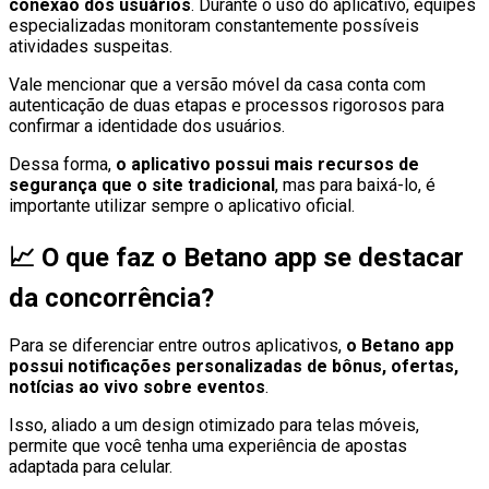
conexão dos usuários
. Durante o uso do aplicativo, equipes
especializadas monitoram constantemente possíveis
atividades suspeitas.
Vale mencionar que a versão móvel da casa conta com
autenticação de duas etapas e processos rigorosos para
confirmar a identidade dos usuários.
Dessa forma,
o aplicativo possui mais recursos de
segurança que o site tradicional
, mas para baixá-lo, é
importante utilizar sempre o aplicativo oficial.
📈 O que faz o Betano app se destacar
da concorrência?
Para se diferenciar entre outros aplicativos,
o Betano app
possui notificações personalizadas de bônus, ofertas,
notícias ao vivo sobre eventos
.
Isso, aliado a um design otimizado para telas móveis,
permite que você tenha uma experiência de apostas
adaptada para celular.