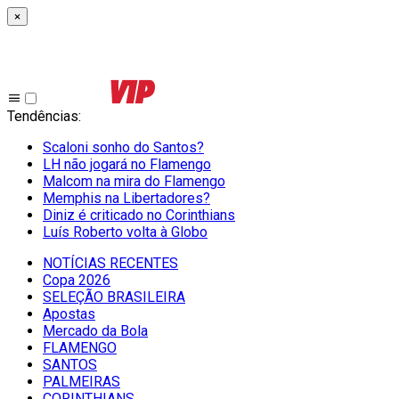
×
Tendências
:
Scaloni sonho do Santos?
LH não jogará no Flamengo
Malcom na mira do Flamengo
Memphis na Libertadores?
Diniz é criticado no Corinthians
Luís Roberto volta à Globo
NOTÍCIAS RECENTES
Copa 2026
SELEÇÃO BRASILEIRA
Apostas
Mercado da Bola
FLAMENGO
SANTOS
PALMEIRAS
CORINTHIANS