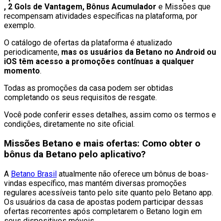
, 2 Gols de Vantagem, Bônus Acumulador
e Missões que
recompensam atividades específicas na plataforma, por
exemplo.
O catálogo de ofertas da plataforma é atualizado
periodicamente,
mas os usuários da Betano no Android ou
iOS têm acesso a promoções contínuas a qualquer
momento
.
Todas as promoções da casa podem ser obtidas
completando os seus requisitos de resgate.
Você pode conferir esses detalhes, assim como os termos e
condições, diretamente no site oficial.
Missões Betano e mais ofertas: Como obter o
bônus da Betano pelo aplicativo?
A
Betano Brasil
atualmente não oferece um bônus de boas-
vindas específico, mas mantém diversas promoções
regulares acessíveis tanto pelo site quanto pelo Betano app.
Os usuários da casa de apostas podem participar dessas
ofertas recorrentes após completarem o Betano login em
seus dispositivos móveis.