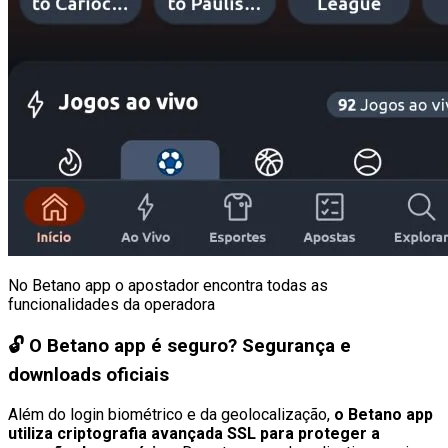
No Betano app o apostador encontra todas as
funcionalidades da operadora
🔓 O Betano app é seguro? Segurança e
downloads oficiais
Além do login biométrico e da geolocalização,
o Betano app
utiliza criptografia avançada SSL para proteger a