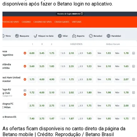
disponíveis após fazer o Betano login no aplicativo.
As ofertas ficam disponíveis no canto direto da página da
Betano mobile | Crédito: Reprodução / Betano Brasil