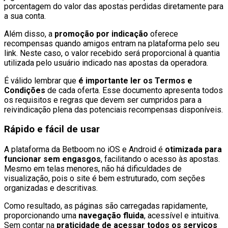
porcentagem do valor das apostas perdidas diretamente para
a sua conta.
Além disso, a
promoção por indicação
oferece
recompensas quando amigos entram na plataforma pelo seu
link. Neste caso, o valor recebido será proporcional à quantia
utilizada pelo usuário indicado nas apostas da operadora.
É válido lembrar que
é importante ler os Termos e
Condições
de cada oferta. Esse documento apresenta todos
os requisitos e regras que devem ser cumpridos para a
reivindicação plena das potenciais recompensas disponíveis.
Rápido e fácil de usar
A plataforma da Betboom no iOS e Android é
otimizada para
funcionar sem engasgos
, facilitando o acesso às apostas.
Mesmo em telas menores, não há dificuldades de
visualização, pois o site é bem estruturado, com seções
organizadas e descritivas.
Como resultado, as páginas são carregadas rapidamente,
proporcionando uma
navegação fluida
, acessível e intuitiva.
Sem contar na
praticidade de acessar todos os serviços