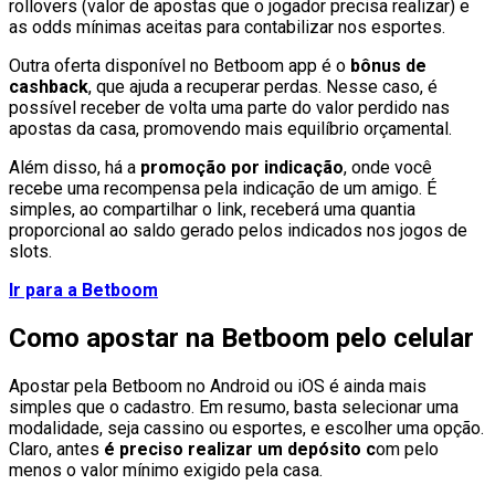
rollovers (valor de apostas que o jogador precisa realizar) e
as odds mínimas aceitas para contabilizar nos esportes.
Outra oferta disponível no Betboom app é o
bônus de
cashback
, que ajuda a recuperar perdas. Nesse caso, é
possível receber de volta uma parte do valor perdido nas
apostas da casa, promovendo mais equilíbrio orçamental.
Além disso, há a
promoção por indicação
, onde você
recebe uma recompensa pela indicação de um amigo. É
simples, ao compartilhar o link, receberá uma quantia
proporcional ao saldo gerado pelos indicados nos jogos de
slots.
Ir para a Betboom
Como apostar na Betboom pelo celular
Apostar pela Betboom no Android ou iOS é ainda mais
simples que o cadastro. Em resumo, basta selecionar uma
modalidade, seja cassino ou esportes, e escolher uma opção.
Claro, antes
é preciso realizar um depósito c
om pelo
menos o valor mínimo exigido pela casa.