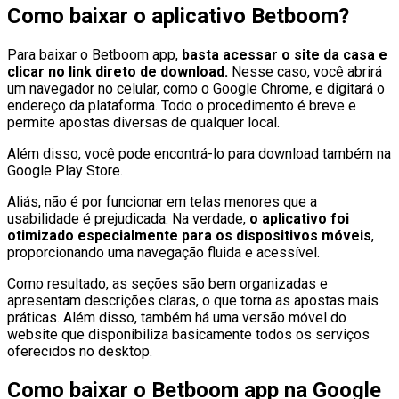
Como baixar o aplicativo Betboom?
Para baixar o Betboom app,
basta acessar o site da casa e
clicar no link direto de download.
Nesse caso, você abrirá
um navegador no celular, como o Google Chrome, e digitará o
endereço da plataforma. Todo o procedimento é breve e
permite apostas diversas de qualquer local.
Além disso, você pode encontrá-lo para download também na
Google Play Store.
Aliás, não é por funcionar em telas menores que a
usabilidade é prejudicada. Na verdade,
o aplicativo foi
otimizado especialmente para os dispositivos móveis
,
proporcionando uma navegação fluida e acessível.
Como resultado, as seções são bem organizadas e
apresentam descrições claras, o que torna as apostas mais
práticas. Além disso, também há uma versão móvel do
website que disponibiliza basicamente todos os serviços
oferecidos no desktop.
Como baixar o Betboom app na Google