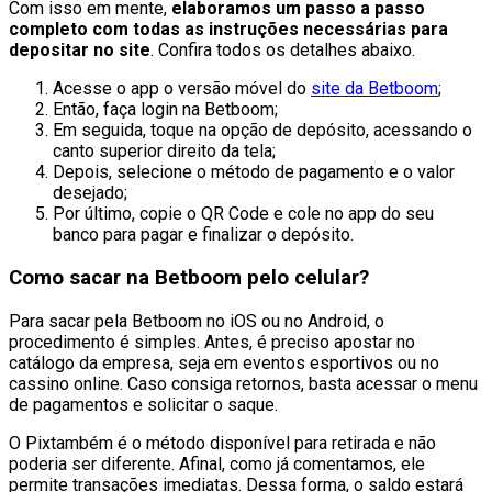
Com isso em mente,
elaboramos um passo a passo
completo com todas as instruções necessárias para
depositar no site
. Confira todos os detalhes abaixo.
Acesse o app o versão móvel do
site da Betboom
;
Então, faça login na Betboom;
Em seguida, toque na opção de depósito, acessando o
canto superior direito da tela;
Depois, selecione o método de pagamento e o valor
desejado;
Por último, copie o QR Code e cole no app do seu
banco para pagar e finalizar o depósito.
Como sacar na Betboom pelo celular?
Para sacar pela Betboom no iOS ou no Android, o
procedimento é simples. Antes, é preciso apostar no
catálogo da empresa, seja em eventos esportivos ou no
cassino online. Caso consiga retornos, basta acessar o menu
de pagamentos e solicitar o saque.
O Pixtambém é o método disponível para retirada e não
poderia ser diferente. Afinal, como já comentamos, ele
permite transações imediatas. Dessa forma, o saldo estará