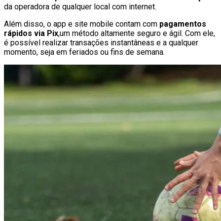
da operadora de qualquer local com internet.
Além disso, o app e site mobile contam com
pagamentos
rápidos via Pix
,um método altamente seguro e ágil. Com ele,
é possível realizar transações instantâneas e a qualquer
momento, seja em feriados ou fins de semana.