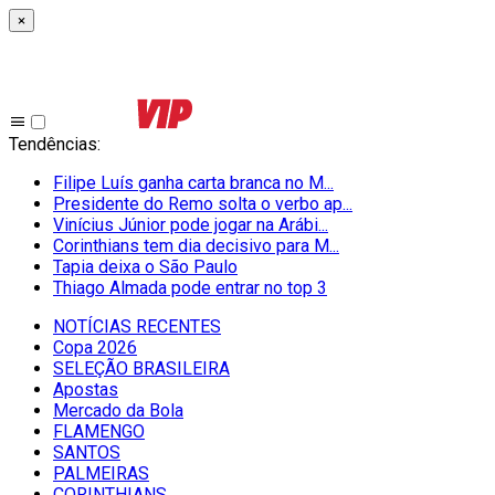
×
Tendências
:
Filipe Luís ganha carta branca no M...
Presidente do Remo solta o verbo ap...
Vinícius Júnior pode jogar na Arábi...
Corinthians tem dia decisivo para M...
Tapia deixa o São Paulo
Thiago Almada pode entrar no top 3
NOTÍCIAS RECENTES
Copa 2026
SELEÇÃO BRASILEIRA
Apostas
Mercado da Bola
FLAMENGO
SANTOS
PALMEIRAS
CORINTHIANS