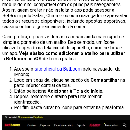
mobile do site, compatível com os principais navegadores.
Assim, quem preferir não instalar o app pode acessar a
BetBoom pelo Safari, Chrome ou outro navegador e aproveitar
todos os recursos disponíveis, incluindo apostas esportivas,
cassino online e gerenciamento da conta.
Caso prefira, é possível tornar o acesso ainda mais rápido e
simples, por meio de um atalho. Desse modo, um ícone
clicável é gerado na tela inicial do aparelho, como se fosse
um app.
Veja abaixo como adicionar o atalho para utilizar
a Betboom no iOS
de forma prática.
Acesse o
site oficial da Betboom
pelo navegador do
iPhone;
Logo em seguida, clique na opção de
Compartilhar
na
parte inferior central da tela;
Então selecione
Adicionar à Tela de Início
;
Depois, renomeie o atalho para uma melhor
identificação;
Por fim, basta clicar no ícone para entrar na plataforma.