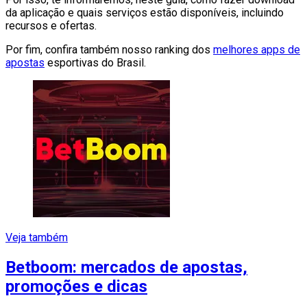
da aplicação e quais serviços estão disponíveis, incluindo
recursos e ofertas.
Por fim, confira também nosso ranking dos
melhores apps de
apostas
esportivas do Brasil.
Veja também
Betboom: mercados de apostas,
promoções e dicas