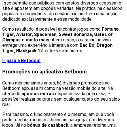
Isso permite que públicos com gostos diversos acessem o
site e apostem em opções variadas. Na prática, há clássicos
populares e novidades do cenário nacional, em uma seção
dedicada exclusivamente a essa modalidade.
Como resultado, é possível encontrar jogos como
Fortune
Tiger, Aviator, Spaceman, Sweet Bonanza, Gates of
Olympus e muito mais.
Além disso, o cassino ao vivo
entrega uma experiência imersiva com
Bac Bo, Dragon
Tiger, Blackjack 12
, entre varios outros.
Ir para a Betboom
Promoções no aplicativo Betboom
Como mencionamos antes, há diversas promoções no
Betboom app, assim como na versão mobile do site. Na
oferta de
apostas extras
disponibilizada pela casa, é
possível realizar palpites sem qualquer custo do seu saldo
real.
Para cassino, o funcionamento é o mesmo, em que você
pode receber rodadas adicionais para jogar em diversos
jogos. Já no
bônus de cashback
, a empresa retorna uma