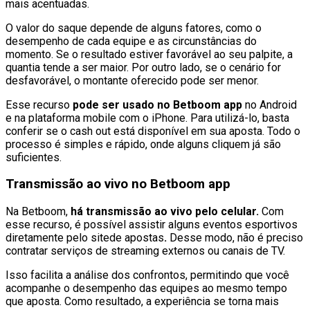
mais acentuadas.
O valor do saque depende de alguns fatores, como o
desempenho de cada equipe e as circunstâncias do
momento. Se o resultado estiver favorável ao seu palpite, a
quantia tende a ser maior. Por outro lado, se o cenário for
desfavorável, o montante oferecido pode ser menor.
Esse recurso
pode ser usado no Betboom app
no Android
e na plataforma mobile com o iPhone. Para utilizá-lo, basta
conferir se o cash out está disponível em sua aposta. Todo o
processo é simples e rápido, onde alguns cliquem já são
suficientes.
Transmissão ao vivo no Betboom app
Na Betboom,
há transmissão ao vivo pelo celular.
Com
esse recurso, é possível assistir alguns eventos esportivos
diretamente pelo sitede apostas
.
Desse modo, não é preciso
contratar serviços de streaming externos ou canais de TV.
Isso facilita a análise dos confrontos, permitindo que você
acompanhe o desempenho das equipes ao mesmo tempo
que aposta. Como resultado, a experiência se torna mais