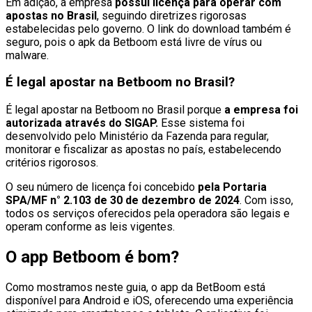
Em adição, a empresa
possui licença para operar com
apostas no Brasil
, seguindo diretrizes rigorosas
estabelecidas pelo governo. O link do download também é
seguro, pois o apk da Betboom está livre de vírus ou
malware.
É legal apostar na Betboom no Brasil?
É legal apostar na Betboom no Brasil porque
a empresa foi
autorizada através do SIGAP.
Esse sistema foi
desenvolvido pelo Ministério da Fazenda para regular,
monitorar e fiscalizar as apostas no país, estabelecendo
critérios rigorosos.
O seu número de licença foi concebido
pela
Portaria
SPA/MF n° 2.103 de 30 de dezembro de 2024
. Com isso,
todos os serviços oferecidos pela operadora são legais e
operam conforme as leis vigentes.
O app Betboom é bom?
Como mostramos neste guia, o app da BetBoom está
disponível para Android e iOS, oferecendo uma experiência