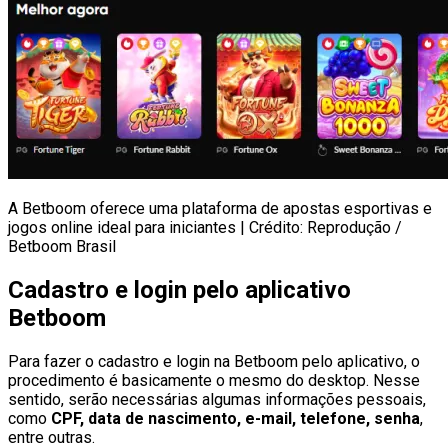
A Betboom oferece uma plataforma de apostas esportivas e
jogos online ideal para iniciantes | Crédito: Reprodução /
Betboom Brasil
Cadastro e login pelo aplicativo
Betboom
Para fazer o cadastro e login na Betboom pelo aplicativo, o
procedimento é basicamente o mesmo do desktop. Nesse
sentido, serão necessárias algumas informações pessoais,
como
CPF, data de nascimento, e-mail, telefone, senha
,
entre outras.