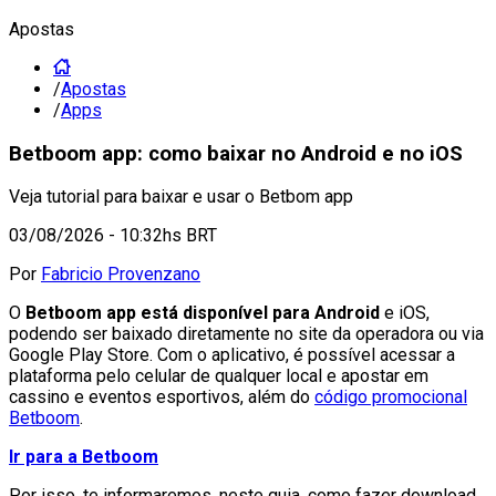
Apostas
/
Apostas
/
Apps
Betboom app: como baixar no Android e no iOS
Veja tutorial para baixar e usar o Betbom app
03/08/2026 - 10:32hs BRT
Por
Fabricio Provenzano
O
Betboom app está disponível para Android
e iOS,
podendo ser baixado diretamente no site da operadora ou via
Google Play Store. Com o aplicativo, é possível acessar a
plataforma pelo celular de qualquer local e apostar em
cassino e eventos esportivos, além do
código promocional
Betboom
.
Ir para a Betboom
Por isso, te informaremos, neste guia, como fazer download