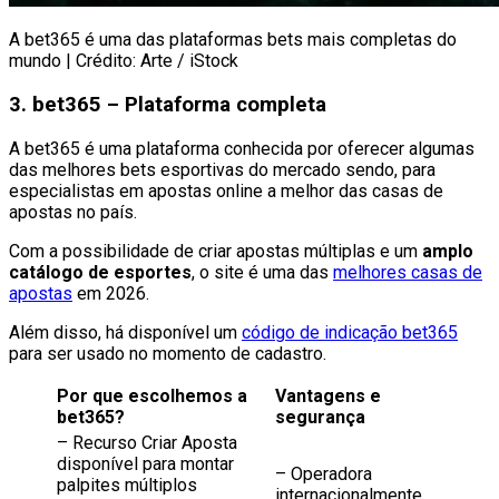
A bet365 é uma das plataformas bets mais completas do
mundo | Crédito: Arte / iStock
3. bet365 – Plataforma completa
A bet365 é uma plataforma conhecida por oferecer algumas
das melhores bets esportivas do mercado sendo, para
especialistas em apostas online a melhor das casas de
apostas no país.
Com a possibilidade de criar apostas múltiplas e um
amplo
catálogo de esportes
, o site é uma das
melhores casas de
apostas
em 2026.
Além disso, há disponível um
código de indicação bet365
para ser usado no momento de cadastro.
Por que escolhemos a
Vantagens e
bet365?
segurança
– Recurso Criar Aposta
disponível para montar
– Operadora
palpites múltiplos
internacionalmente