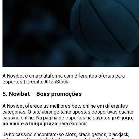
A Novibet é uma plataforma com diferentes ofertas para
esportes | Crédito: Arte iStock
5. Novibet – Boas promoções
A Novibet oferece as melhores bets online em diferentes
categorias. O site abrange tanto apostas desportivas quanto
cassino online. Na página de esportes há palpites
pré-jogo,
ao vivo e a longo prazo
para explorar.
Já no cassino encontram-se slots, crash games, blackjack,