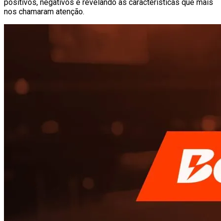
positivos, negativos e revelando as características que mais
nos chamaram atenção.