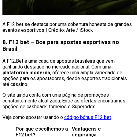
A F12 bet se destaca por uma cobertura honesta de grandes
eventos esportivos | Crédito: Arte / iStock
8. F12 bet – Boa para apostas esportivas no
Brasil
A F12.Bet é uma casa de apostas brasileira que vem
ganhando destaque no mercado nacional. Com uma
plataforma moderna
, oferece uma ampla variedade de
opções para os apostadores, desde esportes tradicionais
até cassino.
O site ainda conta com uma página de promoções
constantemente atualizada. Entre as ofertas encontramos
opções de cashback, torneios e Superodds.
Veja como apostar usando o
código bônus F12 bet
.
Por que escolhemos a
Vantagens e
F12 bet?
segurança