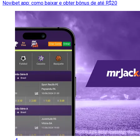
Novibet app: como baixar e obter bônus de até R$20