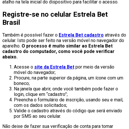
atalho na tela inicial do dispositivo para facilitar o acesso.
Registre-se no celular Estrela Bet
Brasil
Também é possível fazer o
Estrela Bet cadastro
através do
celular. Isto pode ser feito na versão móvel no navegador do
aparelho.
O processo é muito similar ao Estrela Bet
cadastro do computador, como você pode verificar
abaixo.
Acesse o
site da Estrela Bet
por meio da versão
móvel do navegador;
Procure, na parte superior da página, um ícone com um
boneco;
Na janela que abrir, onde você também pode fazer o
login, clique em “cadastro”;
Preencha o formulário de inscrição, usando seu e mail,
com os dados solicitados;
Valide o cadastro através do código que será enviado
por SMS ao seu celular.
Não deixe de fazer sua verificação de conta para tornar