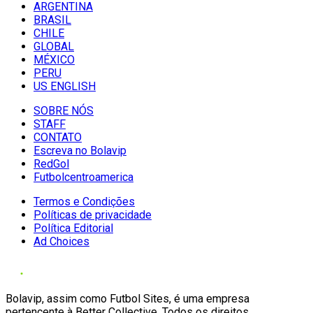
ARGENTINA
BRASIL
CHILE
GLOBAL
MÉXICO
PERU
US ENGLISH
SOBRE NÓS
STAFF
CONTATO
Escreva no Bolavip
RedGol
Futbolcentroamerica
Termos e Condições
Políticas de privacidade
Política Editorial
Ad Choices
Bolavip, assim como Futbol Sites, é uma empresa
pertencente à Better Collective. Todos os direitos