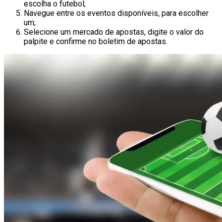
escolha o futebol;
Navegue entre os eventos disponíveis, para escolher
um;
Selecione um mercado de apostas, digite o valor do
palpite e confirme no boletim de apostas.