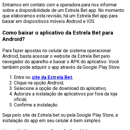
Entramos em contato com a operadora para nos informar
sobre a disponibilidade de um Estrela Bet app. No momento
que elaboramos esta revisão, há um Estrela Bet app para
baixar em dispositivos móveis Android e IOS.
Como baixar o aplicativo da Estrela Bet para
Android?
Para fazer apostas no celular de sistema operacional
Android, basta acessar o website da Estrela Bet pelo
navegador do aparelho e baixar o APK do aplicativo. Você
também pode adquirir o app através da Google Play Store.
Entre no
site da Estrela Bet
;
Clique na opção Android;
Selecione a opção de download do aplicativo;
Autorize a instalação de aplicativos por fora da loja
oficial;
Confirme a instalação.
Seja pelo site da Estrela bet ou pela Google Play Store, a
instalação do app em seu celular é bem simples.