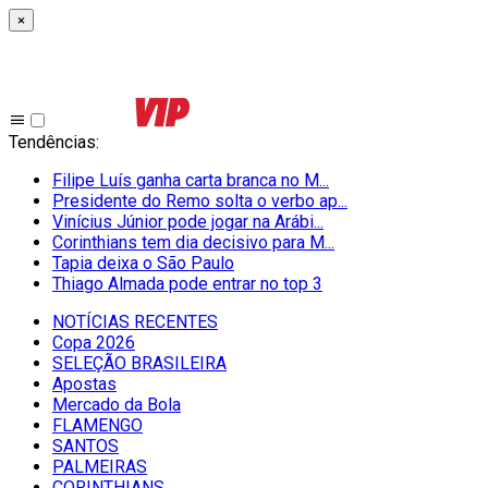
×
Tendências
:
Filipe Luís ganha carta branca no M...
Presidente do Remo solta o verbo ap...
Vinícius Júnior pode jogar na Arábi...
Corinthians tem dia decisivo para M...
Tapia deixa o São Paulo
Thiago Almada pode entrar no top 3
NOTÍCIAS RECENTES
Copa 2026
SELEÇÃO BRASILEIRA
Apostas
Mercado da Bola
FLAMENGO
SANTOS
PALMEIRAS
CORINTHIANS