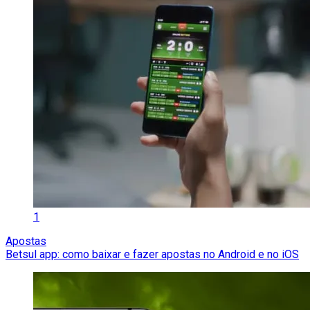
1
Apostas
Betsul app: como baixar e fazer apostas no Android e no iOS