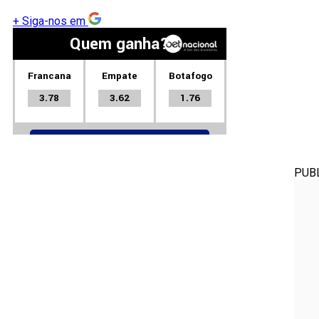
+
Siga-nos em
PUB