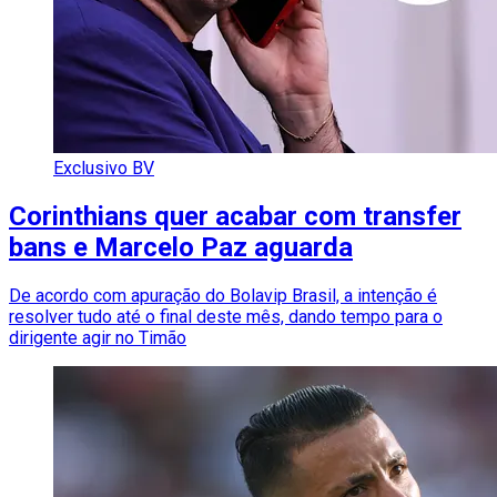
Exclusivo BV
Corinthians quer acabar com transfer
bans e Marcelo Paz aguarda
De acordo com apuração do Bolavip Brasil, a intenção é
resolver tudo até o final deste mês, dando tempo para o
dirigente agir no Timão