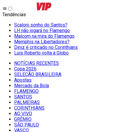
Tendências
:
Scaloni sonho do Santos?
LH não jogará no Flamengo
Malcom na mira do Flamengo
Memphis na Libertadores?
Diniz é criticado no Corinthians
Luís Roberto volta à Globo
NOTÍCIAS RECENTES
Copa 2026
SELEÇÃO BRASILEIRA
Apostas
Mercado da Bola
FLAMENGO
SANTOS
PALMEIRAS
CORINTHIANS
AO VIVO
GRÊMIO
SĀO PAULO
VASCO