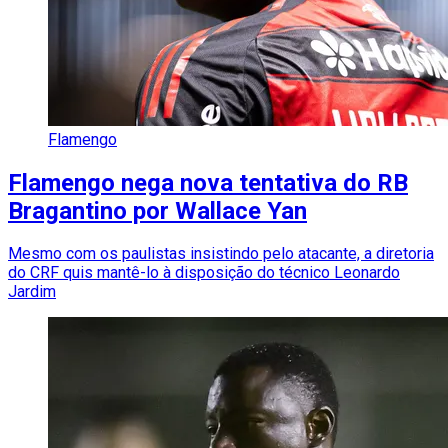
Flamengo
Flamengo nega nova tentativa do RB
Bragantino por Wallace Yan
Mesmo com os paulistas insistindo pelo atacante, a diretoria
do CRF quis mantê-lo à disposição do técnico Leonardo
Jardim