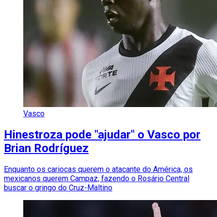
Vasco
Hinestroza pode "ajudar" o Vasco por
Brian Rodríguez
Enquanto os cariocas querem o atacante do América, os
mexicanos querem Campaz, fazendo o Rosário Central
buscar o gringo do Cruz-Maltino