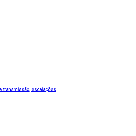
da transmissão, escalações