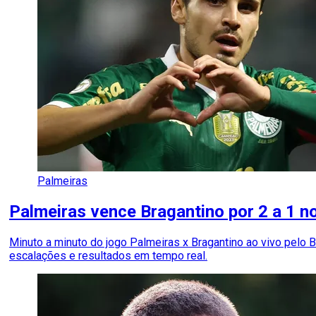
Palmeiras
Palmeiras vence Bragantino por 2 a 1 no
Minuto a minuto do jogo Palmeiras x Bragantino ao vivo pelo Br
escalações e resultados em tempo real.