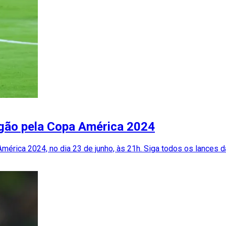
ogão pela Copa América 2024
mérica 2024, no dia 23 de junho, às 21h. Siga todos os lances 