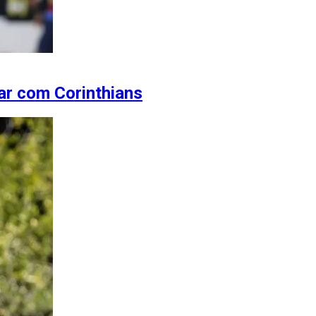
har com Corinthians