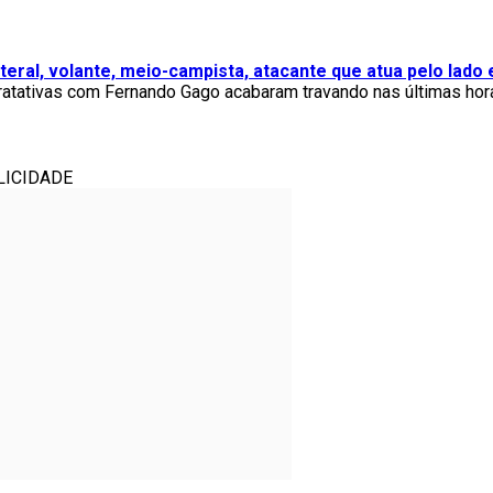
ateral, volante, meio-campista, atacante que atua pelo lado
ratativas com Fernando Gago acabaram travando nas últimas hora
LICIDADE