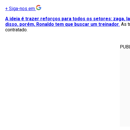
+
Siga-nos em
A ideia é trazer reforços para todos os setores: zaga, l
disso, porém, Ronaldo tem que buscar um treinador
.
As t
contratado.
PUB