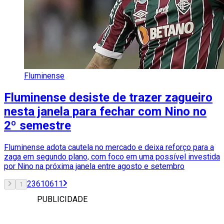
Fluminense
Fluminense desiste de trazer zagueiro
nesta janela para fechar com Nino no
2º semestre
Fluminense adota cautela no mercado e deixa reforço para a
zaga em segundo plano, com foco em uma possível investida
por Nino na próxima janela entre agosto e setembro
2
3
610
611
1
PUBLICIDADE