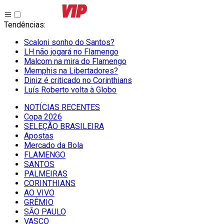
Tendências
:
Scaloni sonho do Santos?
LH não jogará no Flamengo
Malcom na mira do Flamengo
Memphis na Libertadores?
Diniz é criticado no Corinthians
Luís Roberto volta à Globo
NOTÍCIAS RECENTES
Copa 2026
SELEÇÃO BRASILEIRA
Apostas
Mercado da Bola
FLAMENGO
SANTOS
PALMEIRAS
CORINTHIANS
AO VIVO
GRÊMIO
SĀO PAULO
VASCO