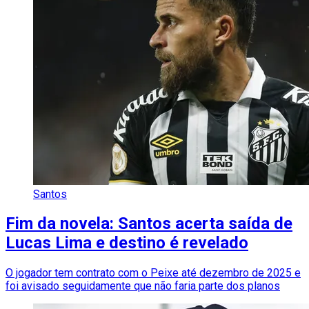
Santos
Fim da novela: Santos acerta saída de
Lucas Lima e destino é revelado
O jogador tem contrato com o Peixe até dezembro de 2025 e
foi avisado seguidamente que não faria parte dos planos