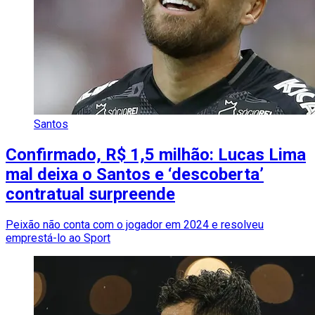
Santos
Confirmado, R$ 1,5 milhão: Lucas Lima
mal deixa o Santos e ‘descoberta’
contratual surpreende
Peixão não conta com o jogador em 2024 e resolveu
emprestá-lo ao Sport