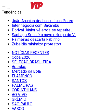
Tendências
:
João Ananias desbanca Luan Peres
Inter negocia com Bakambu
Dorival Júnior vê erros se repetire...
Santiago Sosa é o novo reforço do V...
Palmeiras descarta Fabinho
Zubeldía minimiza protestos
NOTÍCIAS RECENTES
Copa 2026
SELEÇÃO BRASILEIRA
Apostas
Mercado da Bola
FLAMENGO
SANTOS
PALMEIRAS
CORINTHIANS
AO VIVO
GRÊMIO
SĀO PAULO
VASCO