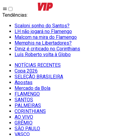
Tendências
:
Scaloni sonho do Santos?
LH não jogará no Flamengo
Malcom na mira do Flamengo
Memphis na Libertadores?
Diniz é criticado no Corinthians
Luís Roberto volta à Globo
NOTÍCIAS RECENTES
Copa 2026
SELEÇÃO BRASILEIRA
Apostas
Mercado da Bola
FLAMENGO
SANTOS
PALMEIRAS
CORINTHIANS
AO VIVO
GRÊMIO
SĀO PAULO
VASCO