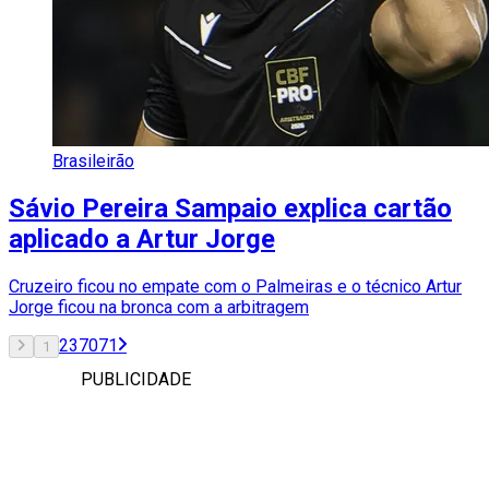
Brasileirão
Sávio Pereira Sampaio explica cartão
aplicado a Artur Jorge
Cruzeiro ficou no empate com o Palmeiras e o técnico Artur
Jorge ficou na bronca com a arbitragem
2
3
70
71
1
PUBLICIDADE