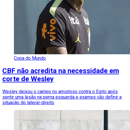
Copa do Mundo
CBF não acredita na necessidade em
corte de Wesley
Wesley deixou o campo no amistoso contra o Egito após
sentir uma lesão na perna esquerda e exames vão definir a
situação do lateral-direito