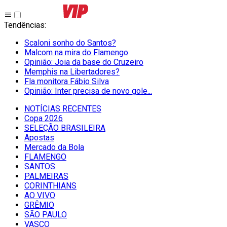
Tendências
:
Scaloni sonho do Santos?
Malcom na mira do Flamengo
Opinião: Joia da base do Cruzeiro
Memphis na Libertadores?
Fla monitora Fábio Silva
Opinião: Inter precisa de novo gole...
NOTÍCIAS RECENTES
Copa 2026
SELEÇÃO BRASILEIRA
Apostas
Mercado da Bola
FLAMENGO
SANTOS
PALMEIRAS
CORINTHIANS
AO VIVO
GRÊMIO
SĀO PAULO
VASCO