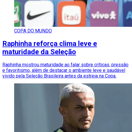
COPA DO MUNDO
Raphinha reforça clima leve e
maturidade da Seleção
Raphinha mostrou maturidade ao falar sobre críticas, pressão
e favoritismo, além de destacar o ambiente leve e saudável
vivido pela Seleção Brasileira antes da estreia na Copa.