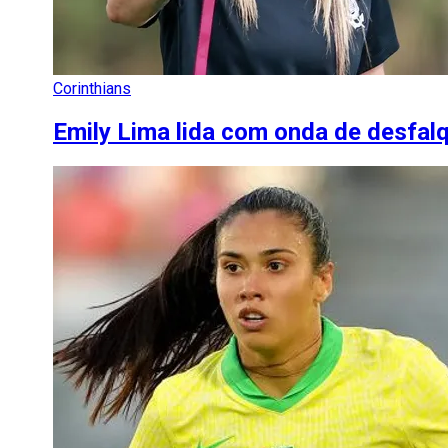
Corinthians
Emily Lima lida com onda de desfal