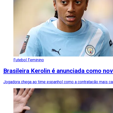
Futebol Feminino
Brasileira Kerolin é anunciada como no
Jogadora chega ao time espanhol como a contratação mais cara