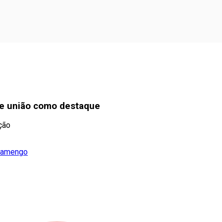
a e união como destaque
ção
Flamengo