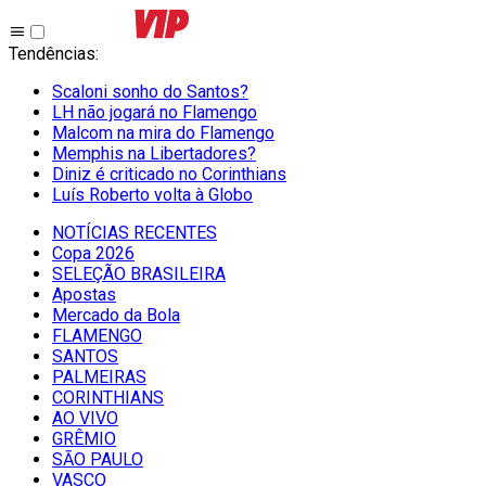
Tendências
:
Scaloni sonho do Santos?
LH não jogará no Flamengo
Malcom na mira do Flamengo
Memphis na Libertadores?
Diniz é criticado no Corinthians
Luís Roberto volta à Globo
NOTÍCIAS RECENTES
Copa 2026
SELEÇÃO BRASILEIRA
Apostas
Mercado da Bola
FLAMENGO
SANTOS
PALMEIRAS
CORINTHIANS
AO VIVO
GRÊMIO
SĀO PAULO
VASCO