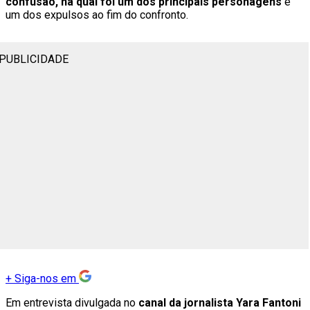
confusão, na qual foi um dos principais personagens
e
um dos expulsos ao fim do confronto.
PUBLICIDADE
+
Siga-nos em
Em entrevista divulgada no
canal da jornalista Yara Fantoni