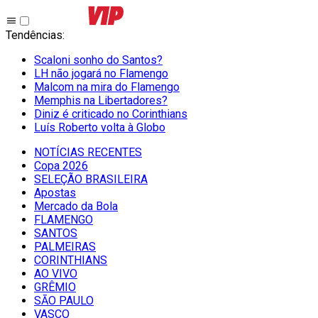
Tendências
:
Scaloni sonho do Santos?
LH não jogará no Flamengo
Malcom na mira do Flamengo
Memphis na Libertadores?
Diniz é criticado no Corinthians
Luís Roberto volta à Globo
NOTÍCIAS RECENTES
Copa 2026
SELEÇÃO BRASILEIRA
Apostas
Mercado da Bola
FLAMENGO
SANTOS
PALMEIRAS
CORINTHIANS
AO VIVO
GRÊMIO
SĀO PAULO
VASCO