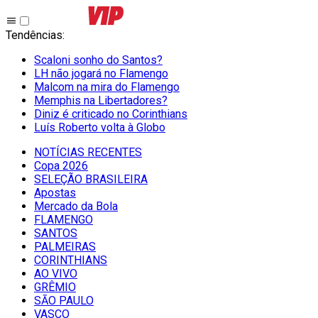
Tendências
:
Scaloni sonho do Santos?
LH não jogará no Flamengo
Malcom na mira do Flamengo
Memphis na Libertadores?
Diniz é criticado no Corinthians
Luís Roberto volta à Globo
NOTÍCIAS RECENTES
Copa 2026
SELEÇÃO BRASILEIRA
Apostas
Mercado da Bola
FLAMENGO
SANTOS
PALMEIRAS
CORINTHIANS
AO VIVO
GRÊMIO
SĀO PAULO
VASCO