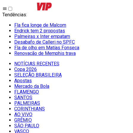
Tendências
:
Fla fica longe de Malcom
Endrick tem 2 propostas
Palmeiras x Inter empatam
Desabafo de Calleri no SPFC
Fla de olho em Matías Fonseca
Renovação de Memphis trava
NOTÍCIAS RECENTES
Copa 2026
SELEÇÃO BRASILEIRA
Apostas
Mercado da Bola
FLAMENGO
SANTOS
PALMEIRAS
CORINTHIANS
AO VIVO
GRÊMIO
SĀO PAULO
VASCO