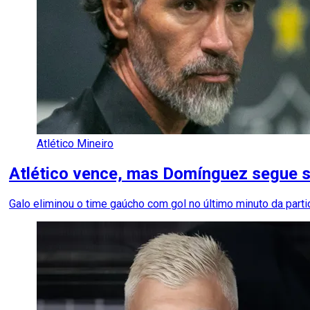
Atlético Mineiro
Atlético vence, mas Domínguez segue 
Galo eliminou o time gaúcho com gol no último minuto da parti