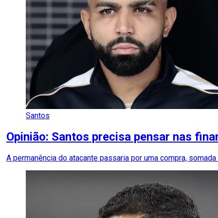
Santos
Opinião: Santos precisa pensar nas fin
A permanência do atacante passaria por uma compra, somada ao