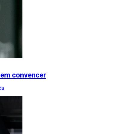
sem convencer
da