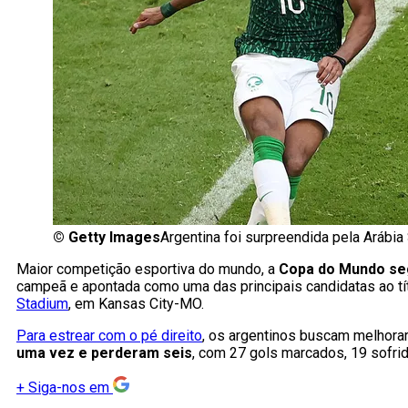
©
Getty Images
Argentina foi surpreendida pela Arábia
Maior competição esportiva do mundo, a
Copa do Mundo seg
campeã e apontada como uma das principais candidatas ao tít
Stadium
, em Kansas City-MO.
Para estrear com o pé direito
, os argentinos buscam melhora
uma vez e perderam seis
, com 27 gols marcados, 19 sofri
+
Siga-nos em