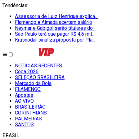
Tendências
:
Assessoria de Luiz Henrique explica...
Flamengo e Almada acertam salário
Neymar e Gabigol serão titulares do...
São Paulo terá que pagar R$ 4,6 mil...
Krasnodar sinaliza proposta por Pla...
NOTÍCIAS RECENTES
Copa 2026
SELEÇÃO BRASILEIRA
Mercado da Bola
FLAMENGO
Apostas
AO VIVO
BRASILEIRÃO
CORINTHIANS
PALMEIRAS
SANTOS
BRASIL