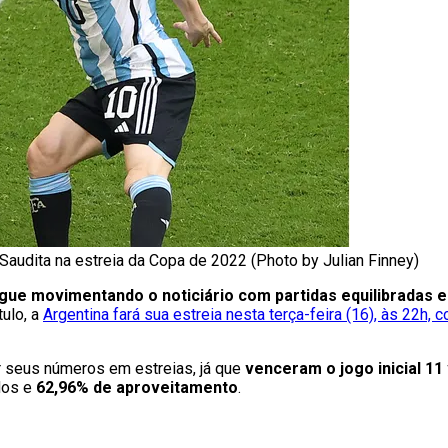
 Saudita na estreia da Copa de 2022 (Photo by Julian Finney)
ue movimentando o noticiário com partidas equilibradas 
ulo, a
Argentina fará sua estreia nesta terça-feira (16), às 22h, 
r seus números em estreias, já que
venceram o jogo inicial 1
dos e
62,96% de aproveitamento
.