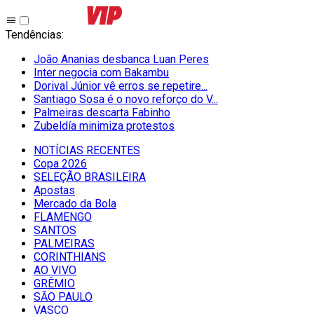
Tendências
:
João Ananias desbanca Luan Peres
Inter negocia com Bakambu
Dorival Júnior vê erros se repetire...
Santiago Sosa é o novo reforço do V...
Palmeiras descarta Fabinho
Zubeldía minimiza protestos
NOTÍCIAS RECENTES
Copa 2026
SELEÇÃO BRASILEIRA
Apostas
Mercado da Bola
FLAMENGO
SANTOS
PALMEIRAS
CORINTHIANS
AO VIVO
GRÊMIO
SĀO PAULO
VASCO