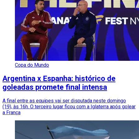
Copa do Mundo
Argentina x Espanha: histórico de
goleadas promete final intensa
A final entre as equipes vai ser disputada neste domingo
(19), às 16h. O terceiro lugar ficou com a Iglaterra após golear
a França