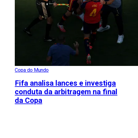
Copa do Mundo
Fifa analisa lances e investiga
conduta da arbitragem na final
da Copa