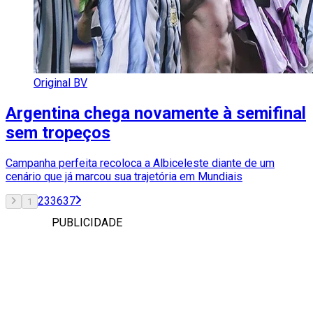
Original BV
Argentina chega novamente à semifinal
sem tropeços
Campanha perfeita recoloca a Albiceleste diante de um
cenário que já marcou sua trajetória em Mundiais
2
3
36
37
1
PUBLICIDADE