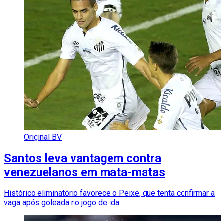
Original BV
Santos leva vantagem contra
venezuelanos em mata-matas
Histórico eliminatório favorece o Peixe, que tenta confirmar a
vaga após goleada no jogo de ida