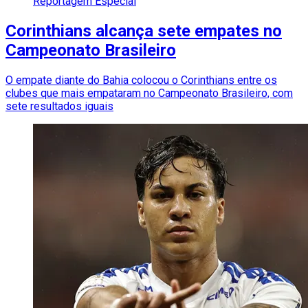
Reportagem Especial
Corinthians alcança sete empates no
Campeonato Brasileiro
O empate diante do Bahia colocou o Corinthians entre os
clubes que mais empataram no Campeonato Brasileiro, com
sete resultados iguais