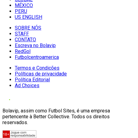
MÉXICO
PERU
US ENGLISH
SOBRE NÓS
STAFF
CONTATO
Escreva no Bolavip
RedGol
Futbolcentroamerica
Termos e Condições
Políticas de privacidade
Política Editorial
Ad Choices
Bolavip, assim como Futbol Sites, é uma empresa
pertencente à Better Collective. Todos os direitos
reservados.