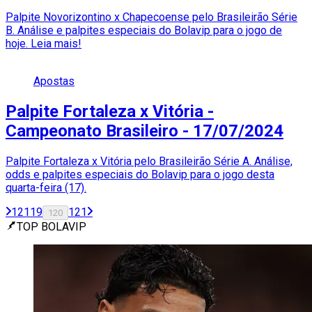
Palpite Novorizontino x Chapecoense pelo Brasileirão Série
B. Análise e palpites especiais do Bolavip para o jogo de
hoje. Leia mais!
Apostas
Palpite Fortaleza x Vitória -
Campeonato Brasileiro - 17/07/2024
Palpite Fortaleza x Vitória pelo Brasileirão Série A. Análise,
odds e palpites especiais do Bolavip para o jogo desta
quarta-feira (17).
1
2
119
121
120
TOP BOLAVIP