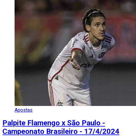
Apostas
Palpite Flamengo x São Paulo -
Campeonato Brasileiro - 17/4/2024