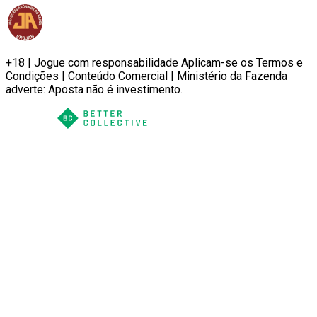
+18 | Jogue com responsabilidade Aplicam-se os Termos e
Condições | Conteúdo Comercial | Ministério da Fazenda
adverte: Aposta não é investimento.