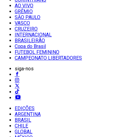
AO VIVO
GRÊMIO
SĀO PAULO
VASCO
CRUZEIRO
INTERNACIONAL
BRASILEIRÃO
Copa do Brasil
FUTEBOL FEMININO
CAMPEONATO LIBERTADORES
siga-nos
EDIÇÕES
ARGENTINA
BRASIL
CHILE
GLOBAL