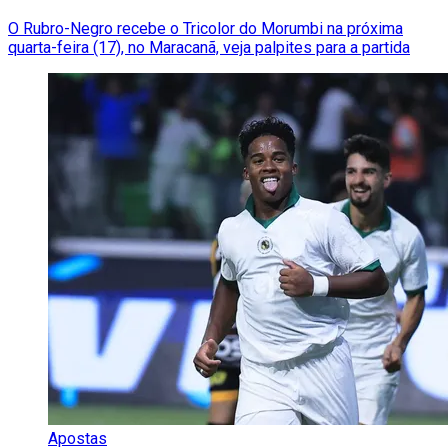
O Rubro-Negro recebe o Tricolor do Morumbi na próxima
quarta-feira (17), no Maracanã, veja palpites para a partida
Apostas