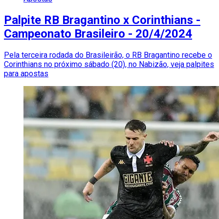
Palpite RB Bragantino x Corinthians -
Campeonato Brasileiro - 20/4/2024
Pela terceira rodada do Brasileirão, o RB Bragantino recebe o
Corinthians no próximo sábado (20), no Nabizão, veja palpites
para apostas