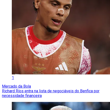
1
Mercado da Bola
Richard Ríos entra na lista de negociáveis do Benfica por
necessidade financeira