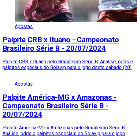
Apostas
Palpite CRB x Ituano - Campeonato
Brasileiro Série B - 20/07/2024
Palpite CRB x Ituano pelo Brasileirão Série B. Análise, odds e
palpites especiais do Bolavip para o jogo deste sábado (20).
Apostas
Palpite América-MG x Amazonas -
Campeonato Brasileiro Série B -
20/07/2024
Palpite América-MG x Amazonas pelo Brasileirão Série B.
Análise, odds e palpites especiais do Bolavip para o jogo