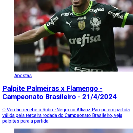
Apostas
Palpite Palmeiras x Flamengo -
Campeonato Brasileiro - 21/4/2024
O Verdão recebe o Rubro-Negro no Allianz Parque em partida
válida pela terceira rodada do Campeonato Brasileiro, veja
palpites para a partida