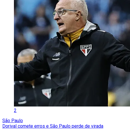
2
São Paulo
Dorival comete erros e São Paulo perde de virada