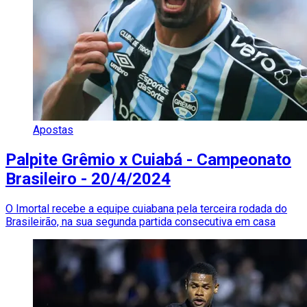
Apostas
Palpite Grêmio x Cuiabá - Campeonato
Brasileiro - 20/4/2024
O Imortal recebe a equipe cuiabana pela terceira rodada do
Brasileirão, na sua segunda partida consecutiva em casa