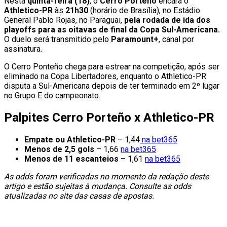
Nesta
quinta-feira (18)
, o
Cerro Porteño
encara o
Athletico-PR
às
21h30
(horário de Brasília), no Estádio
General Pablo Rojas, no Paraguai,
pela rodada de ida dos
playoffs para as oitavas de final da Copa Sul-Americana.
O duelo será transmitido pelo
Paramount+
, canal por
assinatura.
O Cerro Ponteño chega para estrear na competição, após ser
eliminado na Copa Libertadores, enquanto o Athletico-PR
disputa a Sul-Americana depois de ter terminado em 2º lugar
no Grupo E do campeonato.
Palpites Cerro Porteño x Athletico-PR
Empate ou Athletico-PR
– 1,44
na bet365
Menos de 2,5 gols
– 1,66
na bet365
Menos de 11 escanteios
– 1,61
na bet365
As odds foram verificadas no momento da redação deste
artigo e estão sujeitas à mudança. Consulte as odds
atualizadas no site das casas de apostas.