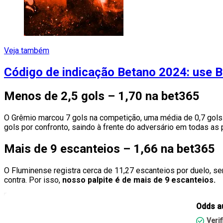
Veja também
Código de indicação Betano 2024: use 
Menos de 2,5 gols – 1,70 na bet365
O Grêmio marcou 7 gols na competição, uma média de 0,7 gols p
gols por confronto, saindo à frente do adversário em todas as 
Mais de 9 escanteios – 1,66 na bet365
O Fluminense registra cerca de 11,27 escanteios por duelo, sen
contra. Por isso,
nosso palpite é de mais de 9 escanteios.