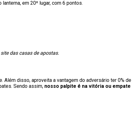
 lanterna, em 20º lugar, com 6 pontos.
site das casas de apostas.
e. Além disso, aproveita a vantagem do adversário ter 0% de
pates. Sendo assim,
nosso palpite é na vitória ou empate