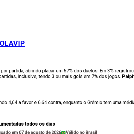
BOLAVIP
or partida, abrindo placar em 67% dos duelos. Em 3% registrou 
partidas, inclusive, tendo 3 ou mais gols em 7% dos jogos.
Palpi
do 4,64 a favor e 6,64 contra, enquanto o Grêmio tem uma média d