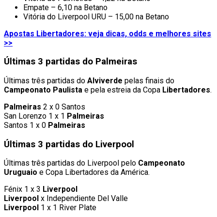
Empate – 6,10 na Betano
Vitória do Liverpool URU – 15,00 na Betano
Apostas Libertadores: veja dicas, odds e melhores sites
>>
Últimas 3 partidas do Palmeiras
Últimas três partidas do
Alviverde
pelas finais do
Campeonato Paulista
e pela estreia da Copa
Libertadores
.
Palmeiras
2 x 0 Santos
San Lorenzo 1 x 1
Palmeiras
Santos 1 x 0
Palmeiras
Últimas 3 partidas do Liverpool
Últimas três partidas do Liverpool pelo
Campeonato
Uruguaio
e Copa Libertadores da América.
Fénix 1 x 3
Liverpool
Liverpool
x Independiente Del Valle
Liverpool
1 x 1 River Plate