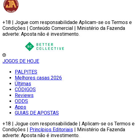
+18 | Jogue com responsabilidade Aplicam-se os Termos e
Condições | Conteúdo Comercial | Ministério da Fazenda
adverte: Aposta não é investimento.
JOGOS DE HOJE
PALPITES
Melhores casas 2026
Últimas
CÓDIGOS
Reviews
ODDS
Apps
GUIAS DE APOSTAS
+18 | Jogue com responsabilidade | Aplicam-se os Termos e
Condições |
Princípios Editoriais
| Ministério da Fazenda
adverte: Aposta não é investimento.