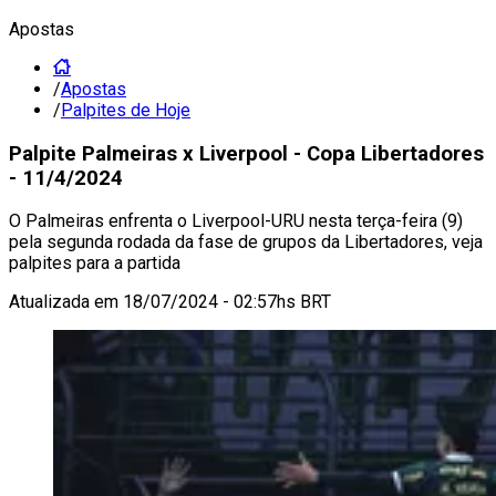
Apostas
/
Apostas
/
Palpites de Hoje
Palpite Palmeiras x Liverpool - Copa Libertadores
- 11/4/2024
O Palmeiras enfrenta o Liverpool-URU nesta terça-feira (9)
pela segunda rodada da fase de grupos da Libertadores, veja
palpites para a partida
Atualizada em
18/07/2024 - 02:57hs BRT