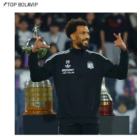
TOP BOLAVIP