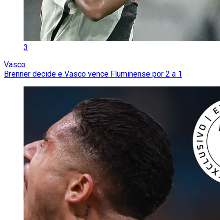
3
Vasco
Brenner decide e Vasco vence Fluminense por 2 a 1