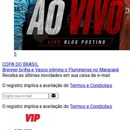
5
COPA DO BRASIL
Brenner brilha e Vasco elimina o Fluminense no Maracanã
Receba as últimas novidades em sua caixa de e-mail
O registro implica a aceitação do
Termos e Condições
O registro implica a aceitação do
Termos e Condições