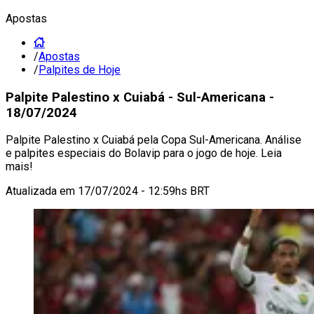
Apostas
/
Apostas
/
Palpites de Hoje
Palpite Palestino x Cuiabá - Sul-Americana -
18/07/2024
Palpite Palestino x Cuiabá pela Copa Sul-Americana. Análise
e palpites especiais do Bolavip para o jogo de hoje. Leia
mais!
Atualizada em
17/07/2024 - 12:59hs BRT