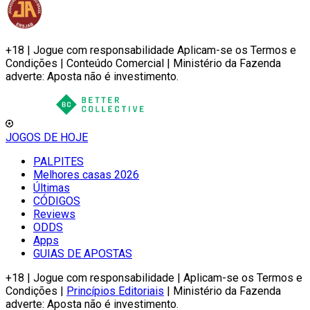
+18 | Jogue com responsabilidade Aplicam-se os Termos e
Condições | Conteúdo Comercial | Ministério da Fazenda
adverte: Aposta não é investimento.
JOGOS DE HOJE
PALPITES
Melhores casas 2026
Últimas
CÓDIGOS
Reviews
ODDS
Apps
GUIAS DE APOSTAS
+18 | Jogue com responsabilidade | Aplicam-se os Termos e
Condições |
Princípios Editoriais
| Ministério da Fazenda
adverte: Aposta não é investimento.