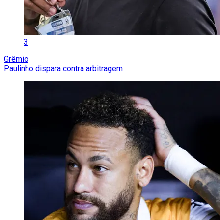
3
Grêmio
Paulinho dispara contra arbitragem