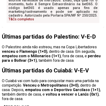
Últimas partidas do Palestino: V-E-D
O Palestino ainda não estreou, mas na Copa Libertadores
venceu o Flamengo (1×0)
, dentro de casa. Em seguida,
empatou com o Millonarios (1×1)
, fora de casa, e
perdeu
para o Bolívar (3×1)
, também fora de casa.
Últimas partidas do Cuiabá: V-E-V
O Cuiabá vai com tudo para conquistar mais uma partida na
competição.
Venceu o Metropolitanos (3×0)
, dentro de
casa. Depois,
empatou com o Deportivo Garcilaso (1×1)
,
também dentro de casa, e
voltou a vencer o Lanús (0x1)
,
fora de casa.