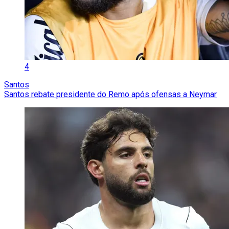
4
Santos
Santos rebate presidente do Remo após ofensas a Neymar