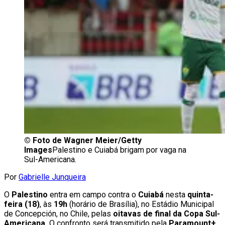
©
Foto de Wagner Meier/Getty
Images
Palestino e Cuiabá brigam por vaga na
Sul-Americana.
Por
Gabrielle Junqueira
O
Palestino
entra em campo contra o
Cuiabá
nesta
quinta-
feira (18)
, às
19h
(horário de Brasília), no Estádio Municipal
de Concepción, no Chile, pelas
oitavas de final da Copa Sul-
Americana.
O confronto será transmitido pela
Paramount+
,