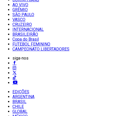
AO VIVO
GRÊMIO
SĀO PAULO
VASCO
CRUZEIRO
INTERNACIONAL
BRASILEIRÃO
Copa do Brasil
FUTEBOL FEMININO
CAMPEONATO LIBERTADORES
siga-nos
EDIÇÕES
ARGENTINA
BRASIL
CHILE
GLOBAL