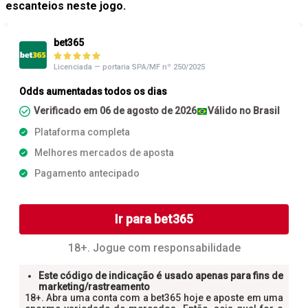
escanteios neste jogo.