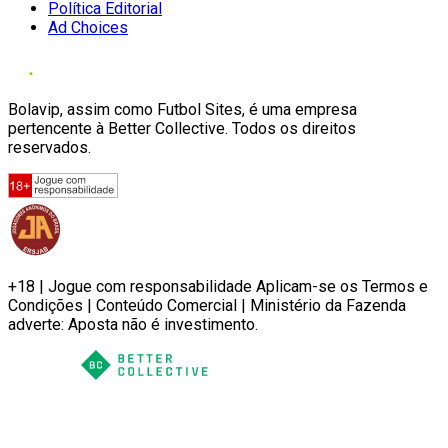
Política Editorial
Ad Choices
Bolavip, assim como Futbol Sites, é uma empresa
pertencente à Better Collective. Todos os direitos
reservados.
+18 | Jogue com responsabilidade Aplicam-se os Termos e
Condições | Conteúdo Comercial | Ministério da Fazenda
adverte: Aposta não é investimento.