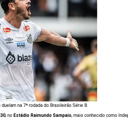
duelam na 7ª rodada do Brasileirão Série B.
30
, no
Estádio Raimundo Sampaio
, mais conhecido como Inde