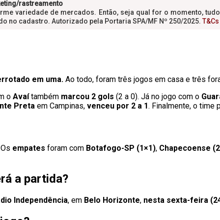
errotado em uma.
Ao todo, foram três jogos em casa e três fora
om o
Avaí
também
marcou 2 gols
(2 a 0). Já no jogo com o
Guar
nte Preta
em Campinas,
venceu por 2 a 1
. Finalmente, o time 
. Os
empates
foram com
Botafogo-SP (1×1)
,
Chapecoense (2
rá a partida?
ádio Independência
, em
Belo Horizonte
,
nesta sexta-feira (24