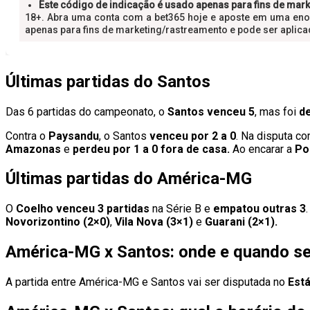
Últimas partidas do Santos
Das 6 partidas do campeonato, o
Santos venceu 5
, mas foi
d
Contra o
Paysandu
, o Santos
venceu por 2 a 0
. Na disputa c
Amazonas
e
perdeu por 1 a 0 fora de casa.
Ao encarar a
Po
Últimas partidas do América-MG
O
Coelho venceu 3 partidas
na Série B e
empatou outras 3
Novorizontino (2×0)
,
Vila Nova (3×1)
e
Guarani (2×1).
América-MG x Santos: onde e quando se
A partida entre América-MG e Santos vai ser disputada no
Est