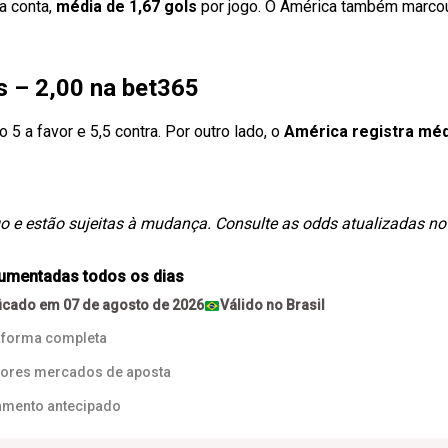
a conta,
média de 1,67 gols
por jogo. O América também marcou
s – 2,00 na bet365
 5 a favor e 5,5 contra. Por outro lado, o
América registra méd
o e estão sujeitas à mudança. Consulte as odds atualizadas no