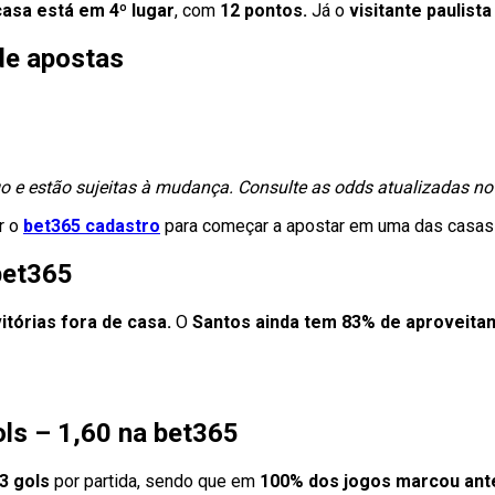
casa está em 4º lugar
, com
12 pontos.
Já o
visitante paulist
de apostas
o e estão sujeitas à mudança. Consulte as odds atualizadas no
r o
bet365 cadastro
para começar a apostar em uma das casas
bet365
itórias fora de casa.
O
Santos ainda tem 83% de aproveit
ls – 1,60 na bet365
3 gols
por partida, sendo que em
100% dos jogos marcou ant