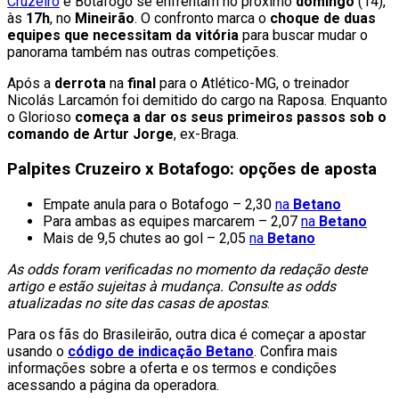
Cruzeiro
e Botafogo se enfrentam no próximo
domingo
(14),
às
17h
, no
Mineirão
. O confronto marca o
choque de duas
equipes que necessitam da vitória
para buscar mudar o
panorama também nas outras competições.
Após a
derrota
na
final
para o Atlético-MG, o treinador
Nicolás Larcamón foi demitido do cargo na Raposa. Enquanto
o Glorioso
começa a dar os seus primeiros passos sob o
comando de Artur Jorge
, ex-Braga.
Palpites Cruzeiro x Botafogo: opções de aposta
Empate anula para o Botafogo – 2,30
na
Betano
Para ambas as equipes marcarem – 2,07
na
Betano
Mais de 9,5 chutes ao gol – 2,05
na
Betano
As odds foram verificadas no momento da redação deste
artigo e estão sujeitas à mudança. Consulte as odds
atualizadas no site das casas de apostas
.
Para os fãs do Brasileirão, outra dica é começar a apostar
usando o
código de indicação Betano
. Confira mais
informações sobre a oferta e os termos e condições
acessando a página da operadora.