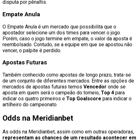
disputa por pênaltis.
Empate Anula
O Empate Anula é um mercado que possibilita que o
apostador selecione um dos times para vencer o jogo.
Porém, caso o jogo termine em empate, o valor da aposta é
reembolsado. Contudo, se a equipe em que se apostou não
vencer, o palpite é perdido.
Apostas Futuras
Também conhecido como apostas de longo prazo, trata-se
de um conjunto de diferentes mercados. Entre as opções de
mercados de apostas futuras temos
Vencedor
onde se
aposta em quem será o campeão do torneio,
Top 4
para
indicar os quatro primeiros e
Top Goalscore
para indicar o
artilheiro do campeonato.
Odds na Meridianbet
As odds na Meridianbet, assim como em outras operadoras,
representam as chances de um resultado acontecer em