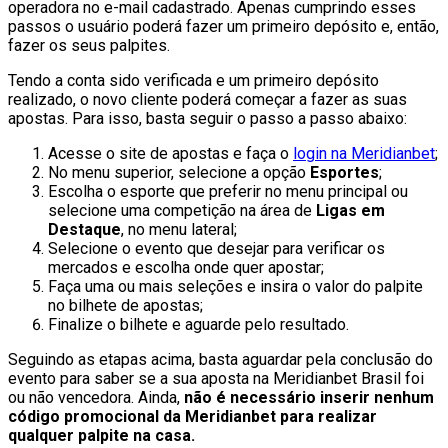
operadora no e-mail cadastrado. Apenas cumprindo esses
passos o usuário poderá fazer um primeiro depósito e, então,
fazer os seus palpites.
Tendo a conta sido verificada e um primeiro depósito
realizado, o novo cliente poderá começar a fazer as suas
apostas. Para isso, basta seguir o passo a passo abaixo:
Acesse o site de apostas e faça o
login na Meridianbet
;
No menu superior, selecione a opção
Esportes
;
Escolha o esporte que preferir no menu principal ou
selecione uma competição na área de
Ligas em
Destaque
, no menu lateral;
Selecione o evento que desejar para verificar os
mercados e escolha onde quer apostar;
Faça uma ou mais seleções e insira o valor do palpite
no bilhete de apostas;
Finalize o bilhete e aguarde pelo resultado.
Seguindo as etapas acima, basta aguardar pela conclusão do
evento para saber se a sua aposta na Meridianbet Brasil foi
ou não vencedora. Ainda,
não é necessário inserir nenhum
código promocional da Meridianbet para realizar
qualquer palpite na casa.