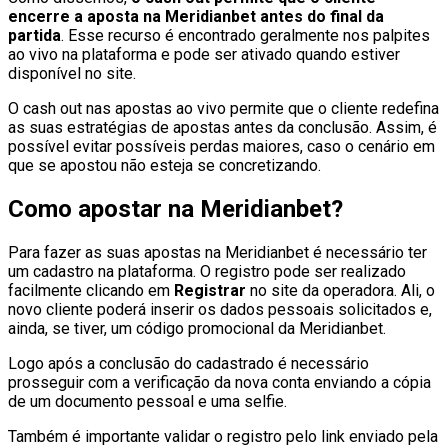
encerre a aposta na Meridianbet antes do final da
partida
. Esse recurso é encontrado geralmente nos palpites
ao vivo na plataforma e pode ser ativado quando estiver
disponível no site.
O cash out nas apostas ao vivo permite que o cliente redefina
as suas estratégias de apostas antes da conclusão. Assim, é
possível evitar possíveis perdas maiores, caso o cenário em
que se apostou não esteja se concretizando.
Como apostar na Meridianbet?
Para fazer as suas apostas na Meridianbet é necessário ter
um cadastro na plataforma. O registro pode ser realizado
facilmente clicando em
Registrar
no site da operadora. Ali, o
novo cliente poderá inserir os dados pessoais solicitados e,
ainda, se tiver, um código promocional da Meridianbet.
Logo após a conclusão do cadastrado é necessário
prosseguir com a verificação da nova conta enviando a cópia
de um documento pessoal e uma selfie.
Também é importante validar o registro pelo link enviado pela