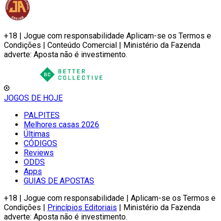
+18 | Jogue com responsabilidade Aplicam-se os Termos e
Condições | Conteúdo Comercial | Ministério da Fazenda
adverte: Aposta não é investimento.
JOGOS DE HOJE
PALPITES
Melhores casas 2026
Últimas
CÓDIGOS
Reviews
ODDS
Apps
GUIAS DE APOSTAS
+18 | Jogue com responsabilidade | Aplicam-se os Termos e
Condições |
Princípios Editoriais
| Ministério da Fazenda
adverte: Aposta não é investimento.