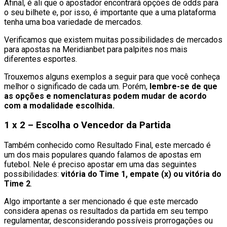
Afinal, é ali que o apostador encontrará opções de odds para
o seu bilhete e, por isso, é importante que a uma plataforma
tenha uma boa variedade de mercados.
Verificamos que existem muitas possibilidades de mercados
para apostas na Meridianbet para palpites nos mais
diferentes esportes.
Trouxemos alguns exemplos a seguir para que você conheça
melhor o significado de cada um. Porém,
lembre-se de que
as opções e nomenclaturas podem mudar de acordo
com a modalidade escolhida.
1 x 2 – Escolha o Vencedor da Partida
Também conhecido como Resultado Final, este mercado é
um dos mais populares quando falamos de apostas em
futebol. Nele é preciso apostar em uma das seguintes
possibilidades:
vitória do Time 1, empate (x) ou vitória do
Time 2
.
Algo importante a ser mencionado é que este mercado
considera apenas os resultados da partida em seu tempo
regulamentar, desconsiderando possíveis prorrogações ou