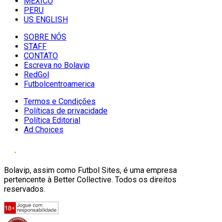
MÉXICO
PERU
US ENGLISH
SOBRE NÓS
STAFF
CONTATO
Escreva no Bolavip
RedGol
Futbolcentroamerica
Termos e Condições
Políticas de privacidade
Política Editorial
Ad Choices
Bolavip, assim como Futbol Sites, é uma empresa
pertencente à Better Collective. Todos os direitos
reservados.