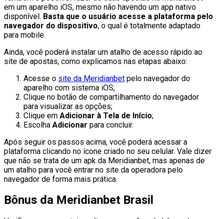
em um aparelho iOS, mesmo não havendo um app nativo
disponível.
Basta que o usuário acesse a plataforma pelo
navegador do dispositivo
, o qual é totalmente adaptado
para mobile.
Ainda, você poderá instalar um atalho de acesso rápido ao
site de apostas, como explicamos nas etapas abaixo:
Acesse o
site da Meridianbet
pelo navegador do
aparelho com sistema iOS;
Clique no botão de compartilhamento do navegador
para visualizar as opções;
Clique em
Adicionar à Tela de Início
;
Escolha
Adicionar
para concluir.
Após seguir os passos acima, você poderá acessar a
plataforma clicando no ícone criado no seu celular. Vale dizer
que não se trata de um apk da Meridianbet, mas apenas de
um atalho para você entrar no site da operadora pelo
navegador de forma mais prática.
Bônus da Meridianbet Brasil