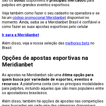
são os
bônus
disponíveis e
principais mercados
para
palpites em grandes eventos esportivos.
Veja também como fazer o seu cadastro na operadora e se
há um
código promocional Meridianbet
disponível no
momento. Ainda, saiba se a Meridianbet Brasil é confiável e
como fazer as suas apostas esportivas pelo celular.
Ir para a Meridianbet
Além disso, veja a nossa seleção das
melhores bets
no
Brasil.
Opções de apostas esportivas na
Meridianbet
As apostas na Meridianbet são uma
ótima opção para
quem busca por variedade de esportes, eventos e
recursos
. A plataforma conta com as principais modalidades
para palpites, incluindo aquelas que são mais populares entre
os apostadores brasileiros.
Além disso, também há opções de apostas nas competições
mais buscadas em cada uma das categorias disponíveis.