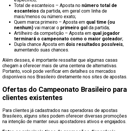
Total de escanteios – Aposta no
número total de
escanteios
da partida, em geral com linha de
mais/menos ou número exato;
Quem marca primeiro – Aposta em
qual time (ou
nenhum)
vai marcar o
primeiro gol
da partida;
Artilheiro da competição – Aposta em
qual jogador
terminará o campeonato como o maior goleador
;
Dupla chance Aposta em
dois resultados possíveis
,
aumentando suas chances.
Além desses, é importante ressaltar que algumas casas
chegam a oferecer mais de uma centena de alternativas.
Portanto, você pode verificar em detalhes os mercados
disponíveis nos Brasileiro diretamente nos sites de apostas.
Ofertas do Campeonato Brasileiro para
clientes existentes
Para clientes já cadastrados nas operadoras de apostas
Brasileiro, alguns sites podem oferecer diversas promoções
na intenção de manter seus apostadores ativos e engajados.