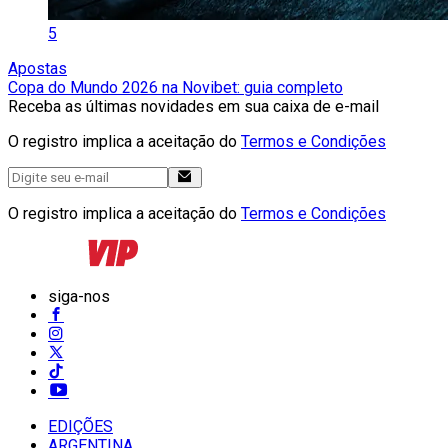
5
Apostas
Copa do Mundo 2026 na Novibet: guia completo
Receba as últimas novidades em sua caixa de e-mail
O registro implica a aceitação do
Termos e Condições
O registro implica a aceitação do
Termos e Condições
siga-nos
EDIÇÕES
ARGENTINA