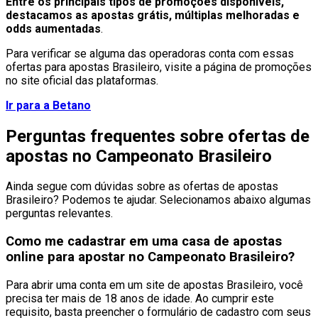
Entre os principais tipos de promoções disponíveis,
destacamos as apostas grátis, múltiplas melhoradas e
odds aumentadas
.
Para verificar se alguma das operadoras conta com essas
ofertas para apostas Brasileiro, visite a página de promoções
no site oficial das plataformas.
Ir para a Betano
Perguntas frequentes sobre ofertas de
apostas no Campeonato Brasileiro
Ainda segue com dúvidas sobre as ofertas de apostas
Brasileiro? Podemos te ajudar. Selecionamos abaixo algumas
perguntas relevantes.
Como me cadastrar em uma casa de apostas
online para apostar no Campeonato Brasileiro?
Para abrir uma conta em um site de apostas Brasileiro, você
precisa ter mais de 18 anos de idade. Ao cumprir este
requisito, basta preencher o formulário de cadastro com seus