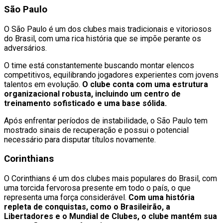
São Paulo
O São Paulo é um dos clubes mais tradicionais e vitoriosos
do Brasil, com uma rica história que se impõe perante os
adversários.
O time está constantemente buscando montar elencos
competitivos, equilibrando jogadores experientes com jovens
talentos em evolução.
O clube conta com uma estrutura
organizacional robusta, incluindo um centro de
treinamento sofisticado e uma base sólida.
Após enfrentar períodos de instabilidade, o São Paulo tem
mostrado sinais de recuperação e possui o potencial
necessário para disputar títulos novamente.
Corinthians
O Corinthians é um dos clubes mais populares do Brasil, com
uma torcida fervorosa presente em todo o país, o que
representa uma força considerável.
Com uma história
repleta de conquistas, como o Brasileirão, a
Libertadores e o Mundial de Clubes, o clube mantém sua