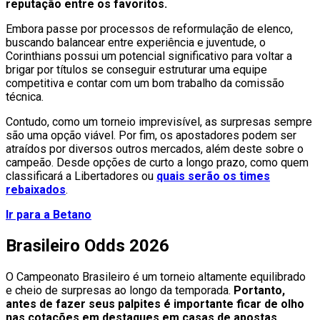
reputação entre os favoritos.
Embora passe por processos de reformulação de elenco,
buscando balancear entre experiência e juventude, o
Corinthians possui um potencial significativo para voltar a
brigar por títulos se conseguir estruturar uma equipe
competitiva e contar com um bom trabalho da comissão
técnica.
Contudo, como um torneio imprevisível, as surpresas sempre
são uma opção viável. Por fim, os apostadores podem ser
atraídos por diversos outros mercados, além deste sobre o
campeão. Desde opções de curto a longo prazo, como quem
classificará a Libertadores ou
quais serão os times
rebaixados
.
Ir para a Betano
Brasileiro Odds 2026
O Campeonato Brasileiro é um torneio altamente equilibrado
e cheio de surpresas ao longo da temporada.
Portanto,
antes de fazer seus palpites é importante ficar de olho
nas cotações em destaques em casas de apostas