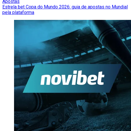
Apostas
Estrela bet Copa do Mundo 2026: guia de apostas no Mundial
pela plataforma