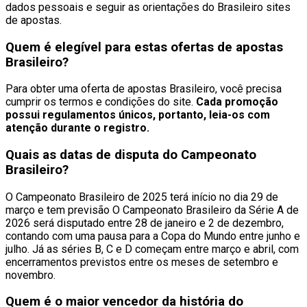
dados pessoais e seguir as orientações do Brasileiro sites
de apostas.
Quem é elegível para estas ofertas de apostas
Brasileiro?
Para obter uma oferta de apostas Brasileiro, você precisa
cumprir os termos e condições do site.
Cada promoção
possui regulamentos únicos, portanto, leia-os com
atenção durante o registro.
Quais as datas de disputa do Campeonato
Brasileiro?
O Campeonato Brasileiro de 2025 terá início no dia 29 de
março e tem previsão O Campeonato Brasileiro da Série A de
2026 será disputado entre 28 de janeiro e 2 de dezembro,
contando com uma pausa para a Copa do Mundo entre junho e
julho. Já as séries B, C e D começam entre março e abril, com
encerramentos previstos entre os meses de setembro e
novembro.
Quem é o maior vencedor da história do