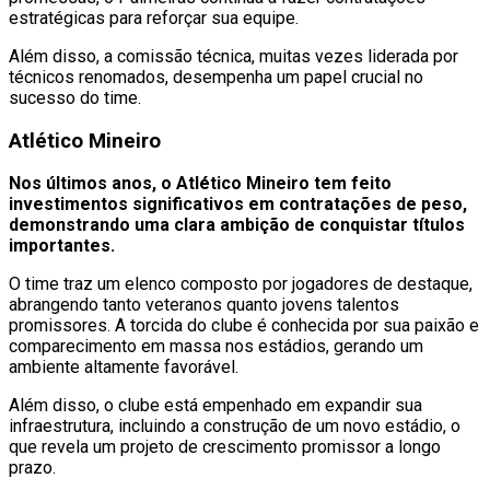
estratégicas para reforçar sua equipe.
Além disso, a comissão técnica, muitas vezes liderada por
técnicos renomados, desempenha um papel crucial no
sucesso do time.
Atlético Mineiro
Nos últimos anos, o Atlético Mineiro tem feito
investimentos significativos em contratações de peso,
demonstrando uma clara ambição de conquistar títulos
importantes.
O time traz um elenco composto por jogadores de destaque,
abrangendo tanto veteranos quanto jovens talentos
promissores. A torcida do clube é conhecida por sua paixão e
comparecimento em massa nos estádios, gerando um
ambiente altamente favorável.
Além disso, o clube está empenhado em expandir sua
infraestrutura, incluindo a construção de um novo estádio, o
que revela um projeto de crescimento promissor a longo
prazo.