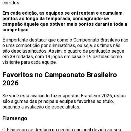
corridos.
Em cada edição, as equipes se enfrentam e acumulam
pontos ao longo da temporada, consagrando-se
campeão àquele que obtiver mais pontos durante toda a
competição.
É importante destacar que como o Campeonato Brasileiro não
é uma competição por eliminatórias, ou seja, os times não
são desclassificados. Assim, o quadro de pontuação segue
em 38 rodadas, com 19 jogos em casa e 19 partidas como
visitante para cada equipe.
Favoritos no Campeonato Brasileiro
2026
Se você está avaliando fazer apostas Brasileiro 2026, estas
são algumas das principais equipes favoritas ao título,
segundo a avaliação de especialistas:
Flamengo
O Flamengo se destaca no cenário nacional devido ao seu