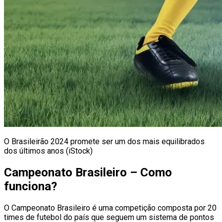
O Brasileirão 2024 promete ser um dos mais equilibrados
dos últimos anos (iStock)
Campeonato Brasileiro – Como
funciona?
O Campeonato Brasileiro é uma competição composta por 20
times de futebol do país que seguem um sistema de pontos