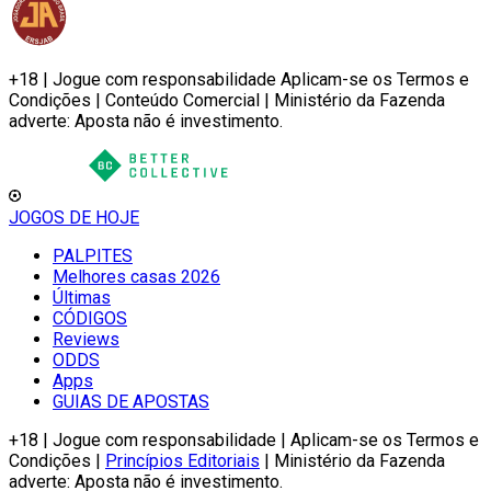
+18 | Jogue com responsabilidade Aplicam-se os Termos e
Condições | Conteúdo Comercial | Ministério da Fazenda
adverte: Aposta não é investimento.
JOGOS DE HOJE
PALPITES
Melhores casas 2026
Últimas
CÓDIGOS
Reviews
ODDS
Apps
GUIAS DE APOSTAS
+18 | Jogue com responsabilidade | Aplicam-se os Termos e
Condições |
Princípios Editoriais
| Ministério da Fazenda
adverte: Aposta não é investimento.