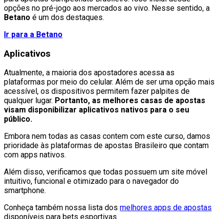
opções no pré-jogo aos mercados ao vivo. Nesse sentido, a
Betano
é um dos destaques.
Ir para a Betano
Aplicativos
Atualmente, a maioria dos apostadores acessa as
plataformas por meio do celular. Além de ser uma opção mais
acessível, os dispositivos permitem fazer palpites de
qualquer lugar.
Portanto, as melhores casas de apostas
visam disponibilizar aplicativos nativos para o seu
público.
Embora nem todas as casas contem com este curso, damos
prioridade às plataformas de apostas Brasileiro que contam
com apps nativos.
Além disso, verificamos que todas possuem um site móvel
intuitivo, funcional e otimizado para o navegador do
smartphone.
Conheça também nossa lista dos
melhores apps de apostas
disponíveis para bets esportivas.