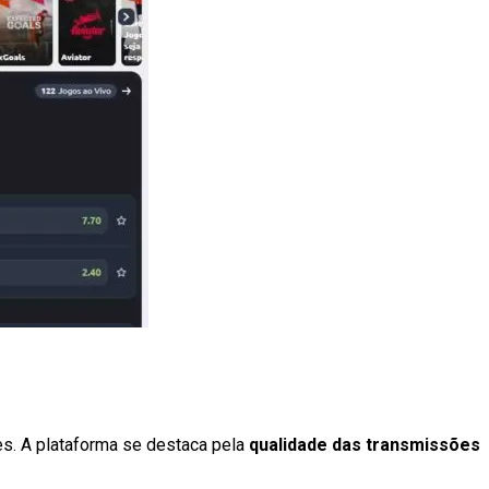
es. A plataforma se destaca pela
qualidade das transmissões