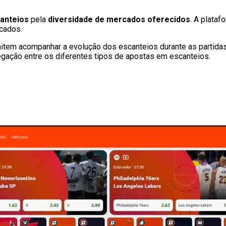
anteios
pela
diversidade de mercados oferecidos
. A plata
cados.
mitem acompanhar a evolução dos escanteios durante as partida
vegação entre os diferentes tipos de apostas em escanteios.