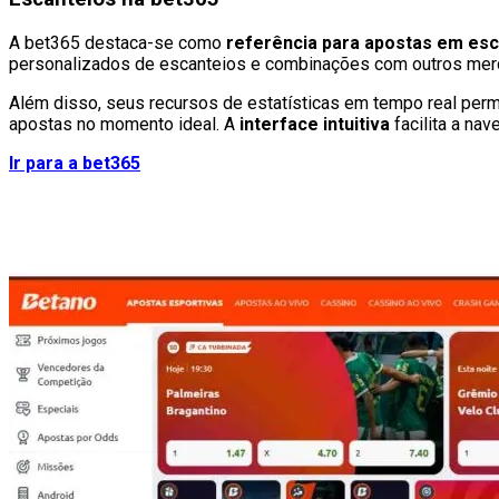
A bet365 destaca-se como
referência para apostas em esc
personalizados de escanteios e combinações com outros mer
Além disso, seus recursos de estatísticas em tempo real per
apostas no momento ideal. A
interface intuitiva
facilita a na
Ir para a bet365