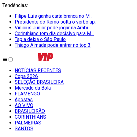
Tendências
:
Filipe Luís ganha carta branca no M...
Presidente do Remo solta o verbo ap...
Vinícius Júnior pode jogar na Arábi...
Corinthians tem dia decisivo para M...
Tapia deixa o São Paulo
Thiago Almada pode entrar no top 3
NOTÍCIAS RECENTES
Copa 2026
SELEÇÃO BRASILEIRA
Mercado da Bola
FLAMENGO
Apostas
AO VIVO
BRASILEIRÃO
CORINTHIANS
PALMEIRAS
SANTOS