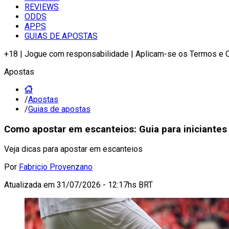
REVIEWS
ODDS
APPS
GUIAS DE APOSTAS
+18 | Jogue com responsabilidade | Aplicam-se os Termos e 
Apostas
/
Apostas
/
Guias de apostas
Como apostar em escanteios: Guia para iniciantes
Veja dicas para apostar em escanteios
Por
Fabricio Provenzano
Atualizada em
31/07/2026 - 12:17hs BRT