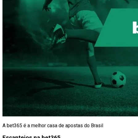
A bet365 é a melhor casa de apostas do Brasil
Escanteios na bet365