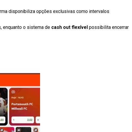
forma disponibiliza opções exclusivas como intervalos
s, enquanto o sistema de
cash out flexível
possibilita encerrar