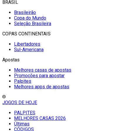
BRASIL
Brasileirão
Copa do Mundo
Seleção Brasileira
COPAS CONTINENTAIS
Libertadores
Sul-Americana
Apostas
Melhores casas de apostas
Promoções para apostar
Palpites
Melhores apps de apostas
JOGOS DE HOJE
PALPITES
MELHORES CASAS 2026
Últimas
CÓDIGOS