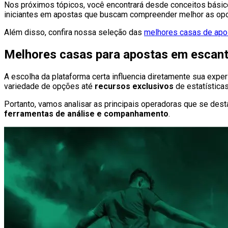
Nos próximos tópicos, você encontrará desde conceitos bási
iniciantes em apostas que buscam compreender melhor as op
Além disso, confira nossa seleção das
melhores casas de apo
Melhores casas para apostas em escant
A escolha da plataforma certa influencia diretamente sua exp
variedade de opções até
recursos exclusivos
de estatísticas
Portanto, vamos analisar as principais operadoras que se des
ferramentas de análise e companhamento
.